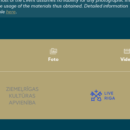
 Host of the Event assumes no liability for any photographic i
he usage of the materials thus obtained. Detailed information
ble
here
.
Foto
Vid