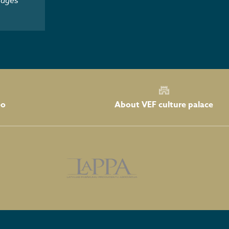
mages
About VEF culture palace
eo