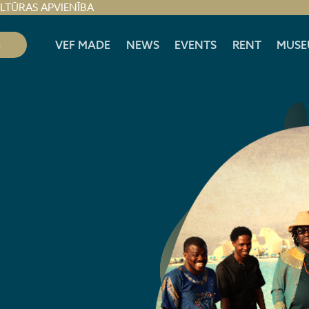
ULTŪRAS APVIENĪBA
S
VEF MADE
NEWS
EVENTS
RENT
MUSE