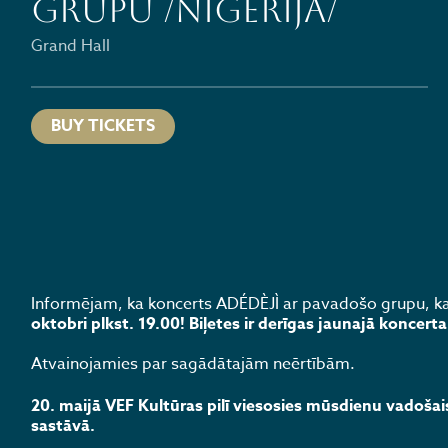
grupu /Nigērija/
Grand Hall
BUY TICKETS
Informējam, ka koncerts ADÉDÈJÌ ar pavadošo grupu, kas
oktobri plkst. 19.00! Biļetes ir derīgas jaunajā koncer
Atvainojamies par sagādātajām neērtībām.
20. maijā VEF Kultūras pilī viesosies mūsdienu vadoša
sastāvā.