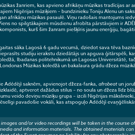
mūzikas žanriem, kas apvieno afrikāņu mūzikas tradīcijas ar 
ajiem Nigērijas mūziķiem – bundzinieku Toniju Alenu un saks
, gan afrikāņu mūzikas pasaulē. Viņu radošais mantojums ie
Viens no spilgtākajiem mūsdienu afrobīta pārstāvjiem ir ADÉ
 komponists, kurš šim žanram piešķīris jaunu enerģiju, bagāti
ķa gaitas sāka Lagosā 6 gadu vecumā, dziedot sava tēva baznī
pieprasīts studiju ierakstu dziedātājs un apguva ģitārspēli, k
koledžā, Ibadanas politehnikumā un Lagosas Universitātē, tač
du Londonas Mūzikas koledžā un bakalaura grādu džeza mūzikā
ie Adédèjì saknēm, apvienojot džeza-fanka,
afrobeat
un joru
zklaidē, aptverot dažādus stilus – no soula un džeza līdz bl
umu veido deviņu mūziķu grupa – izcili Nigērijas mākslinieki
selīgi pavadošie vokāli, kas atspoguļo Adédèjì evaņģēliskā
images and/or video recordings will be taken in the course of
 media and information materials. The obtained materials can