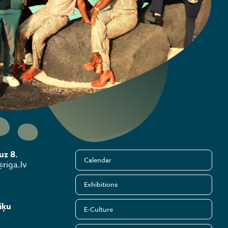
uz 8.
Calendar
riga.lv
Exhibitions
iķu
E-Culture