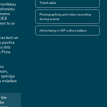
Ticket sales
amerikāņu
ofonistu
dvesmo
Photographing and video recording
DÈJÌ
during events
not to ar
Advertising in VEF culture palace
cas korī un
as pavēra
u drīz
 Prins
bu
ūzam,
, spēcīga
s mūzikas
 the
 be