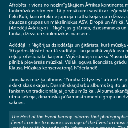
Afrobīts ir viens no nozīmīgākajiem Āfrikas kontinenta 
fankmūzikas ritmiem. Tā pirmsākumi saistīti ar leģendār
Felu Kuti, kuru ietekme joprojām atbalsojas gan džeza
daudzas grupas un māksliniekus ASV, Eiropā un Āfrikā. 
(Adédèjì Adetayo) – Nigērijas ģitārists, dziesminieks un
fanka, džeza un soulmūzikas niansēm.
Adédèjì ir Nigērijas dziedātājs un ģitārists, kurš mūzi
10 gados kļūstot par tā vadītāju. Jau jaunībā viņš kļuva 
ceļu profesionālai karjerai. Viņš studēja mūziku Muson 
pilnībā pievērsās mūzikai. Vēlāk ieguva licenciāta grā
Klausa Mūzikas konservatorijā Nīderlandē.
Jaunākais mūziķa albums “Yoruba Odyssey” atgriežas p
eklektiskās skaņas. Desmit skaņdarbu albums izglīto un i
fankam un tradicionālajai jorubu mūzikai. Albuma skanēj
ritma sekcija, dinamiska pūšaminstrumentu grupa un dvē
saknes.
The Host of the Event hereby informs that photographic 
Event in order to ensure coverage of the Event in mass