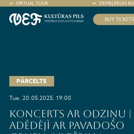
VIRTUAL TOUR
ZIEMEĻRĪGAS K
BUY TICKET
PĀRCELTS
Tue. 20.05.2025. 19:00
KONCERTS AR ODZIŅU |
ADÉDÈJÌ ar pavadošo