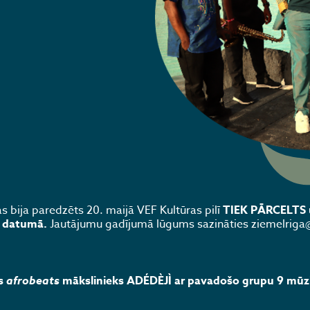
 bija paredzēts 20. maijā VEF Kultūras pilī
TIEK PĀRCELTS 
ta datumā.
Jautājumu gadījumā lūgums sazināties ziemelriga@
is
afrobeats
mākslinieks ADÉDÈJÌ
ar pavadošo grupu 9 mūz