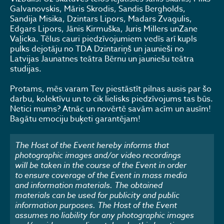
Galvanovskis, Māris Skrodis, Sandis Bergholds,
Sandija Misika, Dzintars Lipors, Madars Zvagulis,
Edgars Lipors, Jānis Kirmuška, Juris Millers unZane
Vaļicka. Tēlus cauri piedzīvojumiem vedīs arī kupls
pulks dejotāju no TDA Dzintariņš un jaunieši no
Latvijas Jaunatnes teātra Bērnu un jauniešu teātra
studijas.
Protams, mēs varam Tev piestāstīt pilnas ausis par šo
darbu, kolektīvu un to cik lielisks piedzīvojums tas būs.
Netici mums? Atnāc un novērtē savām acīm un ausīm!
Bagātu emociju buķeti garantējam!
The Host of the Event hereby informs that
photographic images and/or video recordings
will be taken in the course of the Event in order
to ensure coverage of the Event in mass media
and information materials. The obtained
materials can be used for publicity and public
information purposes. The Host of the Event
assumes no liability for any photographic images