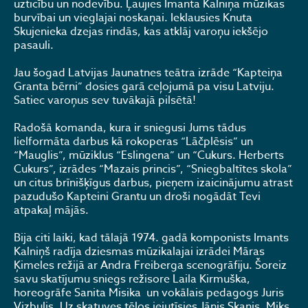
uzticību un nodevību. Ļaujies Imanta Kalniņa mūzikas
burvībai un vieglajai noskaņai. Ieklausies Knuta
Skujenieka dzejas rindās, kas atklāj varoņu iekšējo
pasauli.
Jau šogad Latvijas Jaunatnes teātra izrāde “Kapteiņa
Granta bērni” dosies garā ceļojumā pa visu Latviju.
Satiec varoņus sev tuvākajā pilsētā!
Radošā komanda, kura ir sniegusi Jums tādus
lielformāta darbus kā rokoperas “Lāčplēsis” un
“Mauglis”, mūziklus “Eslingena” un “Cukurs. Herberts
Cukurs”, izrādes “Mazais princis”, “Sniegbaltītes skola”
un citus brīnišķīgus darbus, pieņem izaicinājumu atrast
pazudušo Kapteini Grantu un droši nogādāt Tevi
atpakaļ mājās.
Bija citi laiki, kad tālajā 1974. gadā komponists Imants
Kalniņš radīja dziesmas mūzikalajai izrādei Māras
Ķimeles režijā ar Andra Freiberga scenogrāfiju. Šoreiz
savu skatījumu sniegs režisore Laila Kirmuška,
horeogrāfe Sanita Misika un vokālais pedagogs Juris
Vizbulis. Uz skatuves tēlos iejutīsies Jānis Skanis, Miks