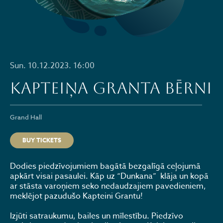
Sun. 10.12.2023. 16:00
KAPTEIŅA GRANTA BĒRNI
Grand Hall
BUY TICKETS
Dodies piedzīvojumiem bagātā bezgalīgā ceļojumā
apkārt visai pasaulei. Kāp uz “Dunkana” klāja un kopā
ar stāsta varoņiem seko nedaudzajiem pavedieniem,
meklējot pazudušo Kapteini Grantu!
Izjūti satraukumu, bailes un mīlestību. Piedzīvo