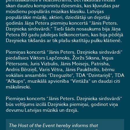
pirmssākumos ir neatsverams, bet rakstītās rindas
skan daudzu komponistu dziesmās, kas kļuvušas par
mūsdienu populārās mūzikas klasiku. Latvijas
populārākie mūziķi, aktieri, dziedātāji un dejotāji
godinās Jāņa Petera piemiņu koncertā “Jānis Peters.
Dzejnieka sirdsvārdi.” Tieši šāds nosaukums bija Jāņa
Petera 80 gadu jubilejas lielkoncertam, kas bija pēdējā
Dzejnieka tikšanās ar tik plašu skatītāju pulku klātienē.
Piemiņas koncertā “Jānis Peters. Dzejnieka sirdsvārdi”
piedalīsies Viktors Lapčenoks, Žoržs Siksna, Ingus
Pētersons, Juris Vizbulis, Jānis Moisejs, Patrisha,
Andris Bērziņš, Varis Vētra, Jānis Paukštello, bērnu
vokālais ansamblis “Dzeguzīte”, TDA “Dzintariņš”, TDA
“Ačkups”, muzikālā apvienība “Vintāža” un daudzi citi
mākslinieki.
Piemiņas koncerts “Jānis Peters. Dzejnieka sirdsvārdi”
būs veltījums izcilā Dzejnieka piemiņai, godinot viņa
devumu Latvijas mūzikā un dzejā.
The Host of the Event hereby informs that