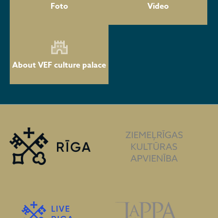
Foto
Video
About VEF culture palace