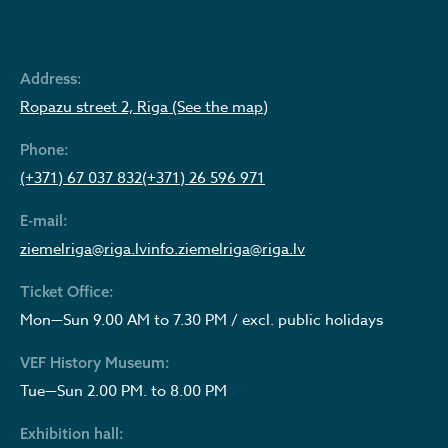
Address:
Ropazu street 2, Riga (See the map)
Phone:
(+371) 67 037 832
(+371) 26 596 971
E-mail:
ziemelriga@riga.lv
info.ziemelriga@riga.lv
Ticket Office:
Mon—Sun 9.00 AM to 7.30 PM / excl. public holidays
VEF History Museum:
Tue—Sun 2.00 PM. to 8.00 PM
Exhibition hall: