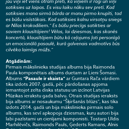
jau viņi iet viens otram pretī, ka viņiem ir ragi un viņi
satiksies uz laipas. Es visu laiku nāku sev pretī. Kad
satiksies mana sirmā bārda ar manu pirmo knupīti, tad
es būšu visīstākais. Kad satiksies kalnu virsotņu sniegs
ar Nīlas krokodiliem.” Es būšu priecīgs satikties ar
saviem klausītājiem! Vēlos, lai dziesmas, kas skanēs
koncertā, klausītājiem būtu kā ceļojums ļoti personīgā
un emocionālā pasaulē, kurā galvenais vadmotīvs būs
cilvēka laimīgs mūžs.”
Atgādinām:
Pirmais mākslinieka studijas albums bija Raimonda
Paula komponētais albums duetam ar Lieni Šomasi.
Albums
“Pasaule ir skaista”
ar Guntara Rača vārdiem
tika izdots 2007. gadā, pēc pārdošanas apjoma
iemantojot zelta diska statusu un izcīnot Latvijas
Mūzikas ierakstu gada balvu. Otrais studijas ieraksts
bija albums ar nosaukumu “Šķiršanās blūzs”, kas tika
izdots 2014. gadā un bija mākslinieka pirmais solo
albums, kas sevī apkopoja dziesmas, kuru autori bija
labi pazīstami un cienījami komponisti. Tostarp Uldis
Marhilēvičs, Raimonds Pauls, Ģederts Ramans, Alnis