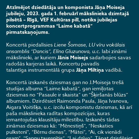
Atzīmējot dziedātāja un komponista Jāņa Moiseja
jubileju, 2023. gada 1. februārī mākslinieka dzimtajā
pilsētā – Rīgā, VEF Kultūras pilī, notiks jubilejas
koncertprogrammas “Laime kabatā”
pirmatskaņojums.
Koncertā piedalīsies
Liene Šomase, LU vīru vokālais
ansamblis “Dancis”, Elīna Gluzunova, u.c.
labi zināmi
mākslinieki, ar kuriem
Jānis Moisejs
sadarbojies savas
radošās karjeras laikā. Koncertu pavadīs
talantīga instrumentālā grupa
Jāņa Miltiņa
vadībā.
Koncertā izskanēs dziesmas gan no J.Moiseja trešā
studijas albuma “Laime kabatā”, gan iemīļotas
dziesmas no “Pasaule ir skaista” un “Šķiršanās blūzs”
albumiem. Dzirdēsiet Raimonda Paula, Jāņa Ivanova,
Aigara Voitišķa, u.c. izcilu komponistu dziesmas, kā arī
paša mākslinieka radītas kompozīcijas, kuras
iemantojušas klausītāju mīlestību. Izskanēs tādas
zināmas dziesmas kā: “Mēnestiņš”, “Neskaties
pulkstenī”, “Bērnu dienas”, “Mātei”, “Ai, cik vienādi
esam”, “Sapņu taurenītis”, “Lai dzīvo”. Tāpat dzirdēsiet