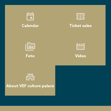
Calendar
Ticket sales
Foto
Video
About VEF culture palace