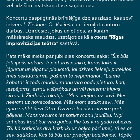
vēl līdz šim neatskaņotus skaņdarbus.
Koncertu paspilgtinās brīnišķīga dzejas izlase, kas sevī
ietvers
I. Ziedoņa, O. Vācieša
u.c. iemīļotu autoru
darbus. Dzirdēsiet jokus un etīdes, ar kurām
mākslinieks saaudzis, uzstājoties kā aktieris
“Rīgas
improvizācijas teātra”
sastāvā.
Pats mākslinieks par jubilejas koncertu saka:
“Šis būs
ļoti īpašs vakars. Ir pieturas punkti, kuros laiks ir
jāpietur un jāpatur plaukstā, lai dzīves lielceļu putekļos
mēs nekļūtu sirmi, pašiem to nepamanot. “Laime
kabatā” ir tāds mirklis, manu vīra gadu pietura, kad,
iespējams, esmu visīstākais un vēl neesmu kļuvis
sirms. I. Ziedonis rakstīja: “Mēs neejam uz nāvi. Mēs
neejam uz novecošanos. Mēs ejam satikt sevi. Mēs
ejam satikt Sevi Otro. Dzīve ir kā divu cilvēku pretī
gājiens. Mans vecums iet satikt manu jaunību. Viņi
satiekas kaut kur vīra gados. Pie tās vīra gadu robežas.
Tā, kā satiksies divi kazbuki uz baļķa pāri upei, tā es ar
sevi satikšos. Kas tā būs par priecīgu badīšanos! Tāpēc