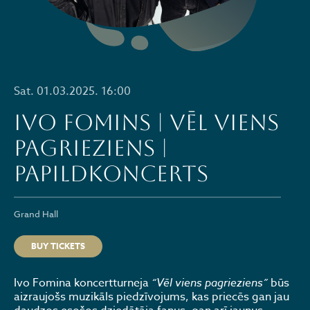
Sat. 01.03.2025. 16:00
IVO FOMINS | VĒL VIENS
PAGRIEZIENS |
PAPILDKONCERTS
Grand Hall
BUY TICKETS
Ivo Fomina koncertturneja
“Vēl viens pagrieziens”
būs
aizraujošs muzikāls piedzīvojums, kas priecēs gan jau