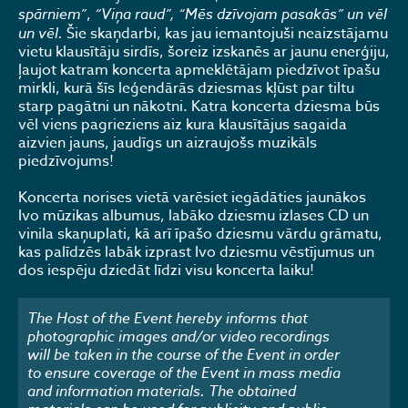
spārniem”
,
“Viņa raud”, “Mēs dzīvojam pasakās” un vēl
un vēl.
Šie skaņdarbi, kas jau iemantojuši neaizstājamu
vietu klausītāju sirdīs, šoreiz izskanēs ar jaunu enerģiju,
ļaujot katram koncerta apmeklētājam piedzīvot īpašu
mirkli, kurā šīs leģendārās dziesmas kļūst par tiltu
starp pagātni un nākotni. Katra koncerta dziesma būs
vēl viens pagrieziens aiz kura klausītājus sagaida
aizvien jauns, jaudīgs un aizraujošs muzikāls
piedzīvojums!
Koncerta norises vietā varēsiet iegādāties jaunākos
Ivo mūzikas albumus, labāko dziesmu izlases CD un
vinila skaņuplati, kā arī īpašo dziesmu vārdu grāmatu,
kas palīdzēs labāk izprast Ivo dziesmu vēstījumus un
dos iespēju dziedāt līdzi visu koncerta laiku!
The Host of the Event hereby informs that
photographic images and/or video recordings
will be taken in the course of the Event in order
to ensure coverage of the Event in mass media
and information materials. The obtained