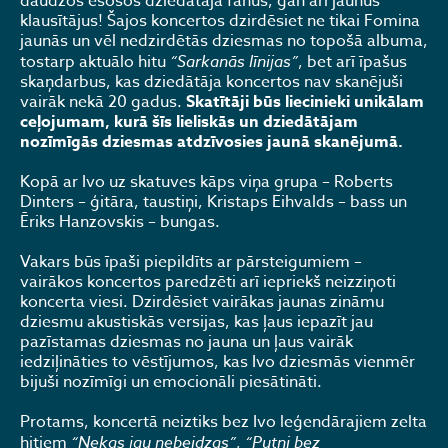
daudzos esošos dziedātāja fanus, gan arī jaunus
klausītājus! Šajos koncertos dzirdēsiet ne tikai Fomina
jaunās un vēl nedzirdētās dziesmas no topošā albuma,
tostarp aktuālo hitu
“Sarkanās līnijas”
, bet arī īpašus
skaņdarbus, kas dziedātāja koncertos nav skanējuši
vairāk nekā 20 gadus.
Skatītāji būs liecinieki unikālam
ceļojumam, kurā šīs lieliskās un dziedātājam
nozīmīgās dziesmas atdzīvosies jaunā skanējumā.
Kopā ar Ivo uz skatuves kāps viņa grupa – Roberts
Dinters – ģitāra, taustiņi, Kristaps Eihvalds – bass un
Ēriks Hanzovskis – bungas.
Vakars būs īpaši piepildīts ar pārsteigumiem –
vairākos koncertos paredzēti arī iepriekš neizziņoti
koncerta viesi. Dzirdēsiet vairākas jaunas zināmu
dziesmu akustiskās versijas, kas ļaus iepazīt jau
pazīstamas dziesmas no jauna un ļaus vairāk
iedziļināties to vēstījumos, kas Ivo dziesmās vienmēr
bijuši nozīmīgi un emocionāli piesātināti.
Protams, koncertā neiztiks bez Ivo leģendārajiem zelta
hitiem
“Nekas jau nebeidzas”
,
“Putni bez