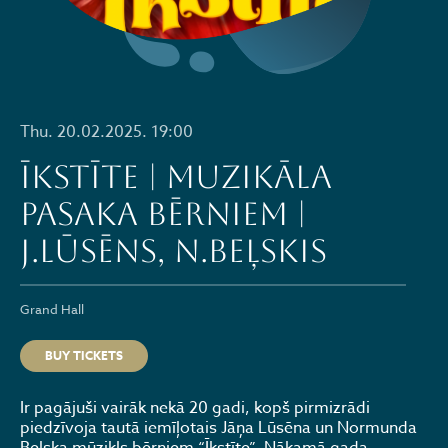
Thu. 20.02.2025. 19:00
ĪKSTĪTE | muzikāla
pasaka bērniem |
J.Lūsēns, N.Beļskis
Grand Hall
BUY TICKETS
Ir pagājuši vairāk nekā 20 gadi, kopš pirmizrādi
piedzīvoja tautā iemīļotais Jāņa Lūsēna un Normunda