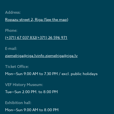
Address:
Ropazu street 2, Riga (See the map)
Phone:
(+371) 67 037 832
(+371) 26 596 971
E-mail:
ziemelriga@riga.lv
info.ziemelriga@riga.lv
Ticket Office:
Mon—Sun 9.00 AM to 7.30 PM / excl. public holidays
VEF History Museum:
Tue—Sun 2.00 PM. to 8.00 PM
Exhibition hall:
Mon—Sun 9.00 AM to 8.00 PM