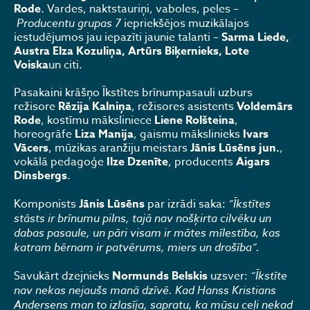
Rode
. Vardes, naktstauriņi, vaboles, peles –
Producentu grupas 7
iepriekšējos muzikālajos
iestudējumos jau iepazīti jaunie talanti –
Sarma Liede,
Austra Elza Kozuliņa, Artūrs Biķernieks, Lote
Voiska
un citi.
Pasakaini krāšņo Īkstītes brīnumpasauli uzburs
režisore
Rēzija Kalniņa
, režisores asistents
Voldemārs
Rode
, kostīmu māksliniece
Liene Rolšteina
,
horeogrāfe
Liza Manija
, gaismu mākslinieks
Ivars
Vācers
, mūzikas aranžiju meistars
Jānis Lūsēns jun.
,
vokālā pedagoģe
Ilze Dzenīte
, producents
Aigars
Dinsbergs
.
Komponists
Jānis Lūsēns
par izrādi saka:
“Īkstītes
stāsts ir brīnumu pilns, tajā nav nošķirta cilvēku un
dabas pasaule, un pāri visam ir mātes mīlestība, kas
katram bērnam ir patvērums, miers un drošība”.
Savukārt dzejnieks
Normunds Belskis
uzsver:
“
Īkstīte
nav nekas nejaušs manā dzīvē. Kad Hanss Kristians
Andersens man to izlasīja, sapratu, ka mūsu ceļi nekad