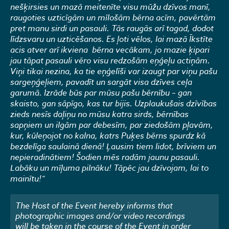
nešķirsies un mazā meitenīte visu mūžu dzīvos manī,
raugoties uzticīgām un mīlošām bērna acīm, pavērtām
pret manu sirdi un pasauli. Tās raugās arī tagad, dodot
līdzsvaru un uzticēšanos. Es ļoti vēlos, lai mazā Īkstīte
acis atver arī ikviena bērna vecākam, jo mazie ķipari
jau tāpat pasauli vēro visu redzošām eņģeļu actiņām.
Viņi tikai nezina, ka tie eņģelīši var izaugt par viņu pašu
sargeņģeļiem, pavadīt un sargāt visa dzīves ceļa
garumā. Izrāde būs par mūsu pašu bērnību – gan
skaisto, gan sāpīgo, kas tur bijis. Uzplaukušais dzīvības
zieds nesīs daļiņu no mūsu katra sirds, bērnības
sapņiem un ilgām par debesīm, par ziedošām pļavām,
kur, kūleņojot no kalna, katrs Puķes bērns spurdz kā
bezdelīga saulainā dienā! Ļausim tiem lidot, brīviem un
nepieradinātiem! Šodien mēs radām jaunu pasauli.
Labāku un mīļuma pilnāku! Tāpēc jau dzīvojam, lai to
mainītu!”
The Host of the Event hereby informs that
photographic images and/or video recordings
will be taken in the course of the Event in order