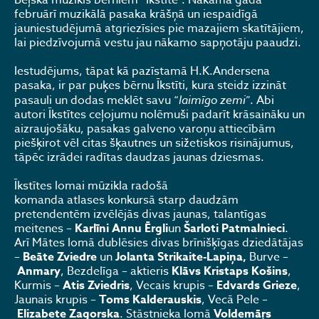
Beļska mūzikls bērniem “Īkstīte”. Nākamā gada
februārī muzikālā pasaka krāšņā un iespaidīgā
jauniestudējumā atgriezīsies pie mazajiem skatītājiem,
lai piedzīvojumā vestu jau nākamo sapņotāju paaudzi.
Iestudējums, tāpat kā pazīstamā H.K.Andersena
pasaka, ir par puķes bērnu Īkstīti, kura steidz izzināt
pasauli un dodas meklēt savu “
laimīgo zemi
”. Abi
autori Īkstītes ceļojumu nolēmuši padarīt krāsaināku un
aizraujošāku, pasakas galveno varoņu attiecībām
piešķirot vēl citas šķautnes un sižetiskos risinājumus,
tāpēc izrādei radītas daudzas jaunas dziesmas.
Īkstītes lomai mūzikla radošā
komanda atlases konkursā starp daudzām
pretendentēm izvēlējās divas jaunas, talantīgas
meitenes –
Karlīni Annu Ērgli
un
Šarloti Patmalnieci
.
Arī Mātes lomā dublēsies divas brīnišķīgas dziedātājas
–
Beāte Zviedre
un
Jolanta Strikaite-Lapiņa,
Burve –
Anmary
, Bezdelīga – aktieris
Klāvs Kristaps Košins
,
Kurmis –
Atis Zviedris
, Vecais krupis –
Edvards Grieze
,
Jaunais krupis –
Toms Kalderauskis
, Vecā Pele –
Elizabete Zagorska
. Stāstnieka lomā
Voldemāŗs