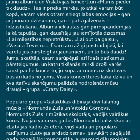
jaunu albumu un Vislatvijas koncerttūri «Mums pieder
tik daudz». Tas ir prieka mirklis, jo atkal varam būt
kopā, varam viens otram sniegt labas emocijas – gan
ar jaunām dziesmām, gan – pats galvenais –
līdzāsbūšanu. Albumā iekļautas gan pirmspandēmijas
laikā tapušās, gan klausītāju jau iemīļotās dziesmas
«Lai mīlestības nepietrūkst», «Lai put pa gaisu»,
«Vasara Tevī» u.c. Esam arī ražīgi pastrādājuši, lai
varētu jūs pārsteigt ar jaunumiem, un to būs daudz!
Jums, skatītāji, esam sarūpējuši arī īpaši patīkamus
pārsteigumus, un katru tikšanās mirkli droši varēs
saukt par lielkoncertu, jo kopā ar mums uz skatuves
būs arī kāds no jums. Visas koncerttūres laikā dzīvu un
kvalitatīvu skanējumu palīdzēs nodrošināt mūsu
draugi – grupa «Crazy Daisy».
Populāro grupu «Galaktika» dibināja divi talantīgi
mūziķi – Normunds Zušs un Vitolds Gorņevs.
Normunds Zušs ir mūzikas skolotājs, vadījis vairākus
korus. Nu jau vairākus gadus Normunda balss skan arī
«Latvijas Radio 2» ēterā, viņš vada arī populāro
raidījumu «Latvijas sirdsdziesma», savukārt pagājušā
gada nogalē Normunds sāka jaunu muzikālu projektu