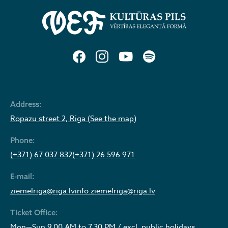
Address:
Ropazu street 2, Riga (See the map)
Phone:
(+371) 67 037 832
(+371) 26 596 971
E-mail:
ziemelriga@riga.lv
info.ziemelriga@riga.lv
Ticket Office:
Mon—Sun 9.00 AM to 7.30 PM / excl. public holidays