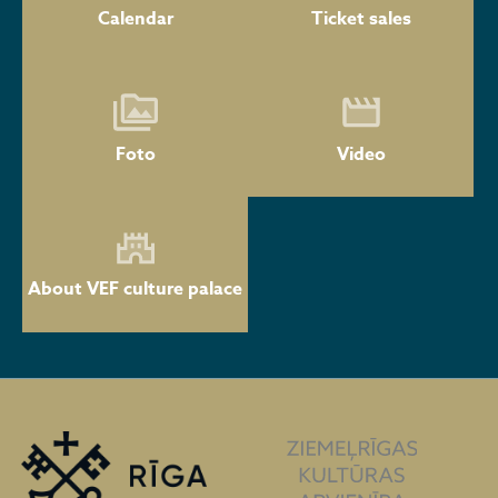
Calendar
Ticket sales
Foto
Video
About VEF culture palace