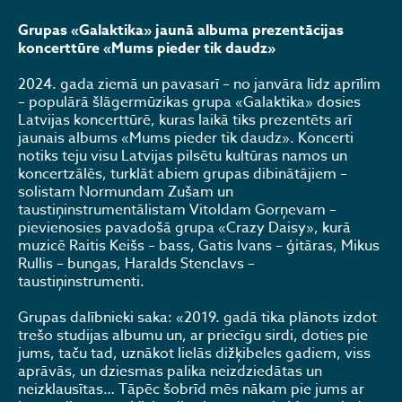
Grupas «Galaktika» jaunā albuma prezentācijas
koncerttūre «Mums pieder tik daudz»
2024. gada ziemā un pavasarī – no janvāra līdz aprīlim
– populārā šlāgermūzikas grupa «Galaktika» dosies
Latvijas koncerttūrē, kuras laikā tiks prezentēts arī
jaunais albums «Mums pieder tik daudz». Koncerti
notiks teju visu Latvijas pilsētu kultūras namos un
koncertzālēs, turklāt abiem grupas dibinātājiem –
solistam Normundam Zušam un
taustiņinstrumentālistam Vitoldam Gorņevam –
pievienosies pavadošā grupa «Crazy Daisy», kurā
muzicē Raitis Keišs – bass, Gatis Ivans – ģitāras, Mikus
Rullis – bungas, Haralds Stenclavs –
taustiņinstrumenti.
Grupas dalībnieki saka: «2019. gadā tika plānots izdot
trešo studijas albumu un, ar priecīgu sirdi, doties pie
jums, taču tad, uznākot lielās dižķibeles gadiem, viss
aprāvās, un dziesmas palika neizdziedātas un
neizklausītas… Tāpēc šobrīd mēs nākam pie jums ar