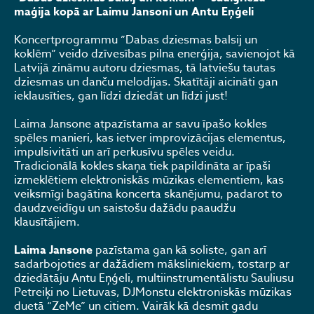
maģija kopā ar Laimu Jansoni un Antu Eņģeli
Koncertprogrammu ”Dabas dziesmas balsij un
koklēm” veido dzīvesības pilna enerģija, savienojot kā
Latvijā zināmu autoru dziesmas, tā latviešu tautas
dziesmas un danču melodijas. Skatītāji aicināti gan
ieklausīties, gan līdzi dziedāt un līdzi just!
Laima Jansone atpazīstama ar savu īpašo kokles
spēles manieri, kas ietver improvizācijas elementus,
impulsivitāti un arī perkusīvu spēles veidu.
Tradicionālā kokles skaņa tiek papildināta ar īpaši
izmeklētiem elektroniskās mūzikas elementiem, kas
veiksmīgi bagātina koncerta skanējumu, padarot to
daudzveidīgu un saistošu dažādu paaudžu
klausītājiem.
Laima Jansone
pazīstama gan kā soliste, gan arī
sadarbojoties ar dažādiem māksliniekiem, tostarp ar
dziedātāju Antu Eņģeli, multiinstrumentālistu Sauliusu
Petreiķi no Lietuvas, DJMonstu elektroniskās mūzikas
duetā “ZeMe” un citiem. Vairāk kā desmit gadu