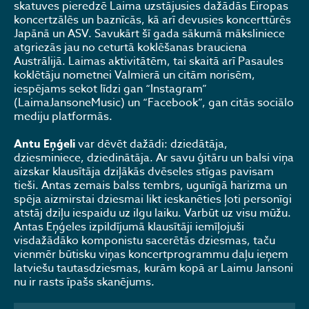
skatuves pieredzē Laima uzstājusies dažādās Eiropas
koncertzālēs un baznīcās, kā arī devusies koncerttūrēs
Japānā un ASV. Savukārt šī gada sākumā māksliniece
atgriezās jau no ceturtā koklēšanas brauciena
Austrālijā. Laimas aktivitātēm, tai skaitā arī Pasaules
koklētāju nometnei Valmierā un citām norisēm,
iespējams sekot līdzi gan “Instagram”
(LaimaJansoneMusic) un “Facebook”, gan citās sociālo
mediju platformās.
Antu Eņģeli
var dēvēt dažādi: dziedātāja,
dziesminiece, dziedinātāja. Ar savu ģitāru un balsi viņa
aizskar klausītāja dziļākās dvēseles stīgas pavisam
tieši. Antas zemais balss tembrs, ugunīgā harizma un
spēja aizmirstai dziesmai likt ieskanēties ļoti personīgi
atstāj dziļu iespaidu uz ilgu laiku. Varbūt uz visu mūžu.
Antas Eņģeles izpildījumā klausītāji iemīļojuši
visdažādāko komponistu sacerētās dziesmas, taču
vienmēr būtisku viņas koncertprogrammu daļu ieņem
latviešu tautasdziesmas, kurām kopā ar Laimu Jansoni
nu ir rasts īpašs skanējums.