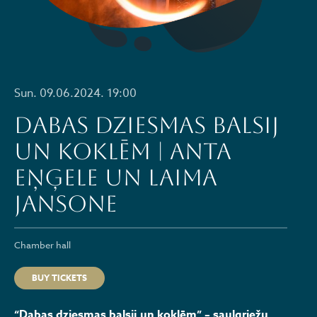
Sun. 09.06.2024. 19:00
DABAS DZIESMAS BALSIJ
UN KOKLĒM | Anta
Eņģele un Laima
Jansone
Chamber hall
BUY TICKETS
“Dabas dziesmas balsij un koklēm” – saulgriežu