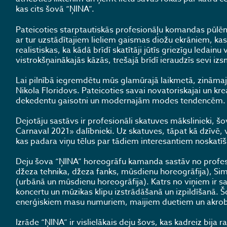
kas cits šovā “ŅINA”.
Pateicoties starptautiskās profesionāļu komandas pūlēm
ar tur uzstādītajiem lieliem gaismas diožu ekrāniem, kas 
realistiskas, ka kādā brīdī skatītāji jūtīs griezīgu ledain
vistrokšņainākajās kāzās, trešajā brīdī ieraudzīs sevi iz
Lai pilnībā iegremdētu mūs glamūrajā laikmetā, zināmajā
Nikola Floridovs. Pateicoties savai novatoriskajai un krea
dekedentu gaisotni un modernajām modes tendencēm.
Dejotāju sastāvs ir profesionāli skatuves mākslinieki,
Carnaval 2021» dalībnieki. Uz skatuves, tāpat kā dzīvē, vi
kas padara viņu tēlus par tādiem interesantiem noskatīš
Deju šova “ŅINA” horeogrāfu kamanda sastāv no profesio
džeza tehnika, džeza fanks, mūsdienu horeogrāfija), Si
(urbānā un mūsdienu horeogrāfija). Katrs no viņiem ir sava
koncertu un mūzikas klipu izstrādāšanā un izpildīšanā. Š
enerģiskiem masu numuriem, maijiem duetiem un akrob
Izrāde “ŅINA” ir vislielākais deju šovs, kas kadreiz bija rad