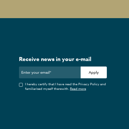
Receive news in your e-mail
Apply
I hereby certify that I have read the Privacy Policy and
familiarised myself therewith.
Read more