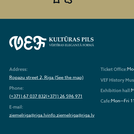
Mon
Address:
Ticket Office:
Ropazu street 2, Riga (See the map)
VEF History Mu
Phone:
M
Exhibition hall:
(+371) 67 037 832
(+371) 26 596 971
Mon—Fri 1
Cafe:
E-mail:
ziemelriga@riga.lv
info.ziemelriga@riga.lv