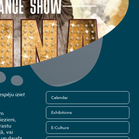
espēju iziet
Calendar
Exhibitions
am
ezieni,
rastu
E-Culture
ā, vai
s un daudz