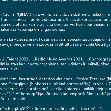
 šovam “ŅINA” bija izveidota divstāvu skatuve ar iekšējiem 
translē speciāli radīto videosaturu. Visas dekorācijas ir tāda
u vēju no cietuma kameras, citā brīdī pārvērtīsies par viesiem
smalcināta kabareja omulīgās sienās.
 arī kā «Džeza ēra», kostīmi šovam speciāli izstrādājis un iz
tīvajai pieejai viņam izdodas radīt tiltu starp «Lielā Getsbija
 šovu «Talent 2022», «Radio Music Awards 2021», «Choreograp
ņi kustas kā vienots organisms, taču viņiem ir unikāli, džādi 
anās laikā.
nāļiem, kas strādā dažādos virzienos – Rosica Terzijska (kl
mona Georgijeva (hiphops un urbānā horeogrāfija) un Vasils
s lietas izcils profesionālis ar lielu pieredzi unikālu deju n
ova “ŅINA” horeogrāfija pārsteigs pat visprasīgāko skatītāju 
ātiskiem solo.
īts Bulgārijā! Šī izrāde ir patiesi jūtu svētki, kas turēs jūs