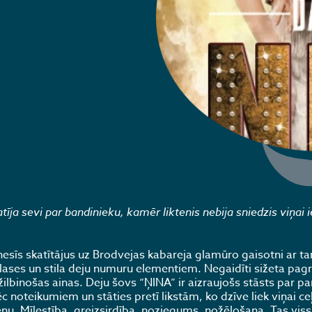
ja sevi par bandinieku, kamēr liktenis nebija sniedzis viņai i
rnesīs skatītājus uz Brodvejas kabareja glamūro gaisotni ar t
ses un stila deju numuru elementiem. Negaidīti sižeta pagri
žilbinošas ainas. Deju šovs “ŅINA” ir aizraujošs stāsts par pa
c noteikumiem un stāties pretī likstām, ko dzīve liek viņai ceļ
cenu. Mīlestība, greizsirdība, noziegums, nožēlošana. Tas vis