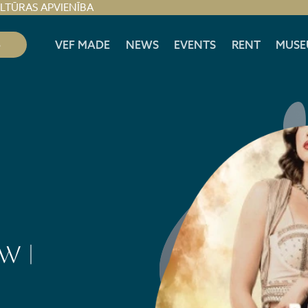
ULTŪRAS APVIENĪBA
S
VEF MADE
NEWS
EVENTS
RENT
MUSE
w |