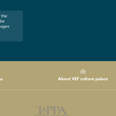
 the
 be
mages
About VEF culture palace
eo