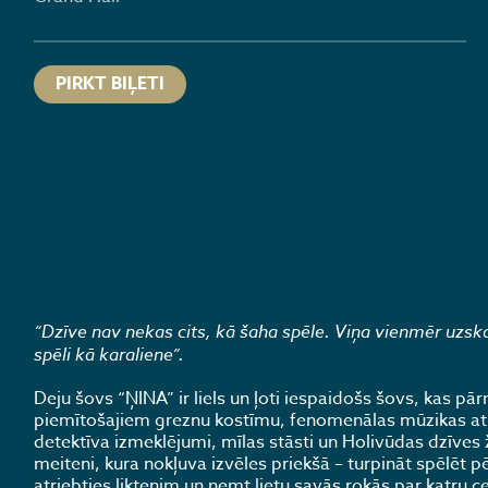
PIRKT BIĻETI
“Dzīve nav nekas cits, kā šaha spēle. Viņa vienmēr uzskatī
spēli kā karaliene”.
Deju šovs “ŅINA” ir liels un ļoti iespaidošs šovs, kas pā
piemītošajiem greznu kostīmu, fenomenālas mūzikas atla
detektīva izmeklējumi, mīlas stāsti un Holivūdas dzīves 
meiteni, kura nokļuva izvēles priekšā – turpināt spēlēt pē
atriebties liktenim un ņemt lietu savās rokās par katru 