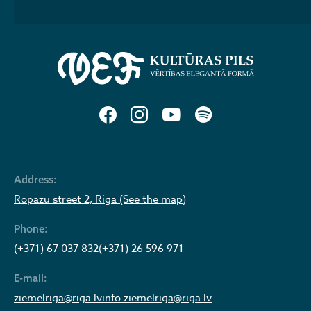
Address:
Ropazu street 2, Riga (See the map)
Phone:
(+371) 67 037 832
(+371) 26 596 971
E-mail:
ziemelriga@riga.lv
info.ziemelriga@riga.lv