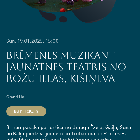
Sun. 19.01.2025. 15:00
BRĒMENES MUZIKANTI |
Jaunatnes teātris no
Rožu ielas, Kišiņeva
Grand Hall
BUY TICKETS
Brīnumpasaka par uzticamo draugu Ēzeļa, Gaiļa, Suņa
un Kaķa piedzīvojumiem un Trubadūra un Princeses