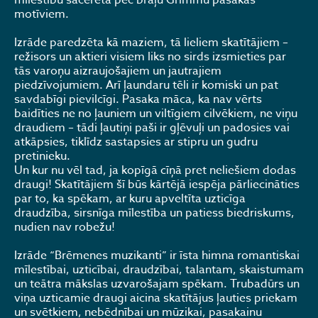
mīlestību sacerēta pēc brāļu Grimmu pasakas
motīviem.
Izrāde paredzēta kā maziem, tā lieliem skatītājiem –
režisors un aktieri visiem liks no sirds izsmieties par
tās varoņu aizraujošajiem un jautrajiem
piedzīvojumiem. Arī ļaundaru tēli ir komiski un pat
savdabīgi pievilcīgi. Pasaka māca, ka nav vērts
baidīties ne no ļauniem un viltīgiem cilvēkiem, ne viņu
draudiem – tādi ļautiņi paši ir gļēvuļi un padosies vai
atkāpsies, tiklīdz sastapsies ar stipru un gudru
pretinieku.
Un kur nu vēl tad, ja kopīgā cīņā pret neliešiem dodas
draugi! Skatītājiem šī būs kārtējā iespēja pārliecināties
par to, ka spēkam, ar kuru apveltīta uzticīga
draudzība, sirsnīga mīlestība un patiess biedriskums,
nudien nav robežu!
Izrāde “Brēmenes muzikanti” ir īsta himna romantiskai
mīlestībai, uzticībai, draudzībai, talantam, skaistumam
un teātra mākslas uzvarošajam spēkam. Trubadūrs un
viņa uzticamie draugi aicina skatītājus ļauties priekam
un svētkiem, nebēdnībai un mūzikai, pasakainu