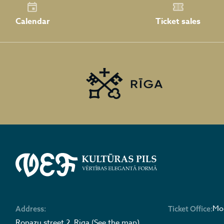
Calendar
Ticket sales
Mon
Address:
Ticket Office:
Ropazu street 2, Riga (See the map)