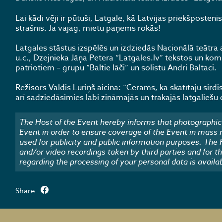
Lai kādi vēji ir pūtuši, Latgale, kā Latvijas priekšposten
strašnis. Ja vajag, mietu paņems rokās!
Latgales stāstus izspēlēs un izdziedās Nacionālā teātra
u.c., Dzejnieka Jāņa Petera “Latgales.lv” tekstos un ko
patriotiem – grupu “Baltie lāči” un solistu Andri Baltaci.
Režisors Valdis Lūriņš aicina: “Cerams, ka skatītāju si
arī sadziedāsimies labi zināmajās un trakajās latgaliešu
The Host of the Event hereby informs that photographic 
Event in order to ensure coverage of the Event in mass
used for publicity and public information purposes. The
and/or video recordings taken by third parties and for t
regarding the processing of your personal data is availa
Share