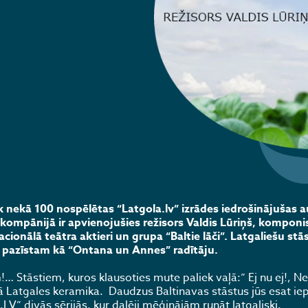
āk nekā 100 nospēlētas “Latgola.lv” izrādes iedrošinājušas 
ompānijā ir apvienojušies režisors Valdis Lūriņš, komponis
cionālā teātra aktieri un grupa “Baltie lāči”. Latgaliešu stā
jā pazīstam kā “Ontana un Annes” radītāju.
 Stāstiem, kuros klausoties mute paliek vaļā:” Ej nu ej!, Nel
 kā Latgales keramika. Daudzus Baltinavas stāstus jūs esat ie
LV” divās sērijās, kur daļēji mēģinājām runāt latgaliski.