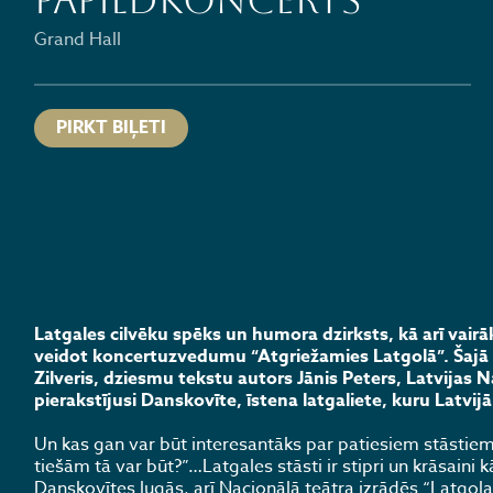
PAPILDKONCERTS
Grand Hall
PIRKT BIĻETI
Latgales cilvēku spēks un humora dzirksts, kā arī vair
veidot koncertuzvedumu “Atgriežamies Latgolā”. Šajā k
Zilveris, dziesmu tekstu autors Jānis Peters, Latvijas Na
pierakstījusi Danskovīte, īstena latgaliete, kuru Latvi
Un kas gan var būt interesantāks par patiesiem stāstiem!…
tiešām tā var būt?”…Latgales stāsti ir stipri un krāsaini
Danskovītes lugās, arī Nacionālā teātra izrādēs “Latgola.