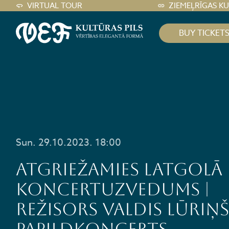
VIRTUAL TOUR
ZIEMEĻRĪGAS K
BUY TICKET
Sun. 29.10.2023. 18:00
ATGRIEŽAMIES LATGOLĀ 
Koncertuzvedums |
Režisors Valdis Lūriņš