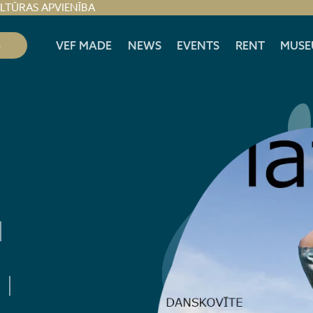
ULTŪRAS APVIENĪBA
S
VEF MADE
NEWS
EVENTS
RENT
MUSE
|
 |