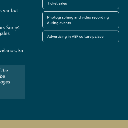
Ticket sales
s var būt
Photographing and video recording
during events
rs Šoriņš
gales
Advertising in VEF culture palace
zīšanos, kā
 the
 be
mages