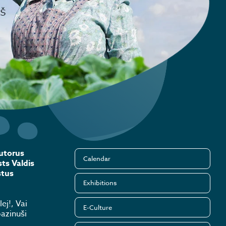
autorus
Calendar
ts Valdis
stus
Exhibitions
ej!, Vai
E-Culture
pazinuši