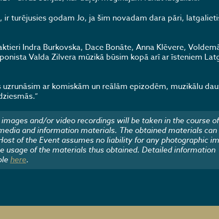
is, ir turējusies godam Jo, ja šim novadam dara pāri, latgalieti
 aktieri Indra Burkovska, Dace Bonāte, Anna Klēvere, Voldemā
mponista Valda Zilvera mūzikā būsim kopā arī ar īsteniem Lat
rdis uzrunāsim ar komiskām un reālām epizodēm, muzikālu dau
 dziesmās.”
images and/or video recordings will be taken in the course of
 media and information materials. The obtained materials can
 Host of the Event assumes no liability for any photographic i
he usage of the materials thus obtained. Detailed information
ble
here
.