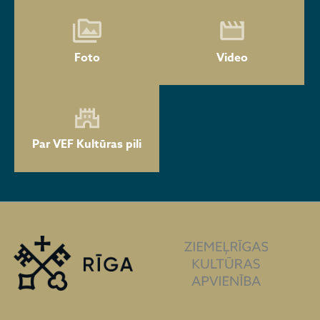
Foto
Video
Par VEF Kultūras pili