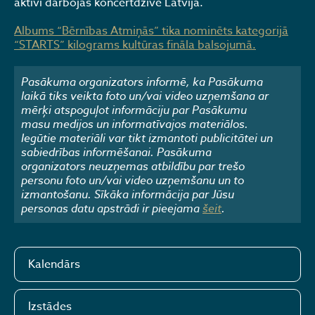
aktīvi darbojas koncertdzīvē Latvijā.
Albums “Bērnības Atmiņās” tika nominēts kategorijā
“STARTS” kilograms kultūras fināla balsojumā.
Pasākuma organizators informē, ka Pasākuma
laikā tiks veikta foto un/vai video uzņemšana ar
mērķi atspoguļot informāciju par Pasākumu
masu medijos un informatīvajos materiālos.
Iegūtie materiāli var tikt izmantoti publicitātei un
sabiedrības informēšanai. Pasākuma
organizators neuzņemas atbildību par trešo
personu foto un/vai video uzņemšanu un to
izmantošanu. Sīkāka informācija par Jūsu
personas datu apstrādi ir pieejama
šeit
.
Kalendārs
Izstādes