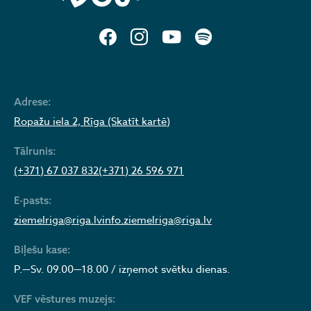
Adrese:
Ropažu iela 2, Rīga (Skatīt kartē)
Tālrunis:
(+371) 67 037 832
(+371) 26 596 971
E-pasts:
ziemelriga@riga.lv
info.ziemelriga@riga.lv
Biļešu kase:
P.—Sv. 09.00—18.00 / izņemot svētku dienas.
VEF vēstures muzejs: