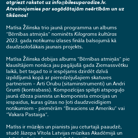
atgriezt rakstot uz info@bilesuparadize.lv.
Atvainojamies par sagādātajām neērtībām un uz
tikšanos!
Matīsa Žilinska trio jaunā programma un albums
“Bērnības atmiņās” nominēts
Kilograms kultūras
2023.
gada notikumu izlases fināla balsojumā kā
daudzsološākais jaunais projekts.
Matīsa Žilinska debijas albums “Bērnības atmiņās” pie
klausītājiem nonāca jau pagājušā gada Ziemassvētku
laikā, bet tagad to ir iespējams dzirdēt dzīvā
izpildījumā kopā ar pieredzējušajiem skatuves
partneriem – Arti Orubu (sitaminstrumenti) un Andri
Grunti (kontrabass). Kompozīcijas spilgti atspoguļo
jaunā džeza pianista un komponista emocijas un
iespaidus, kuras gūtas no ļoti daudzveidīgiem
notikumiem – piemērām “Brauciens uz Ameriku” vai
“Vakara Pastaiga”.
Matīss ir mūziķis un pianists jau ceturtajā paaudzē,
studē Jāzepa Vītola Latvijas mūzikas Akadēmijā un