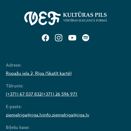
Adrese:
Ropažu iela 2, Rīga (Skatīt kartē)
Tālrunis:
(+371) 67 037 832
(+371) 26 596 971
E-pasts:
ziemelriga@riga.lv
info.ziemelriga@riga.lv
Biļešu kase: