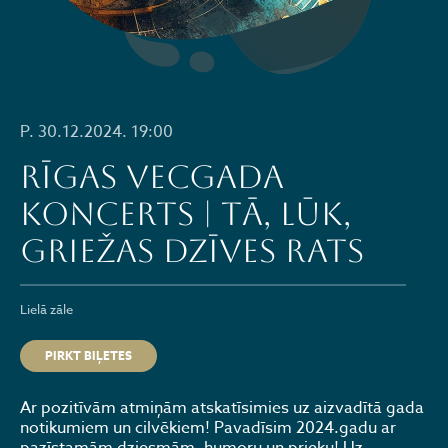
P. 30.12.2024. 19:00
Rīgas Vecgada
koncerts | Tā, lūk,
griežas dzīves rats
Lielā zāle
PIRKT BIĻETES
Ar pozitīvām atmiņām atskatīsimies uz aizvadītā gada
notikumiem un cilvēkiem! Pavadīsim 2024.gadu ar