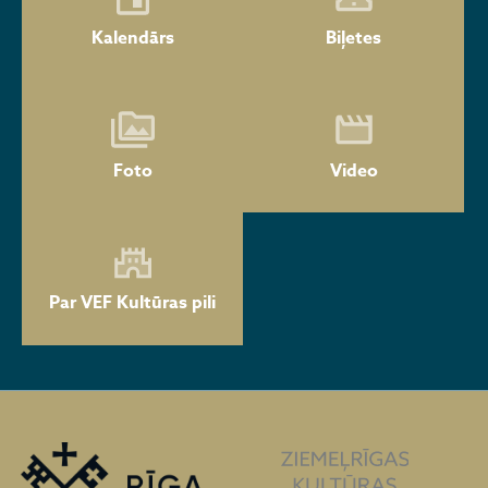
Kalendārs
Biļetes
Foto
Video
Par VEF Kultūras pili