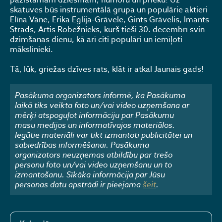
pazīstamām dziesmām, humoru un prieku! Uz
skatuves būs instrumentālā grupa un populārie aktieri
Elīna Vāne, Erika Eglija-Grāvele, Gints Grāvelis, Imants
Strads, Artis Robežnieks, kurš tieši 30. decembrī svin
dzimšanas dienu, kā arī citi populāri un iemīļoti
mākslinieki.
Tā, lūk, griežas dzīves rats, klāt ir atkal Jaunais gads!
Pasākuma organizators informē, ka Pasākuma
laikā tiks veikta foto un/vai video uzņemšana ar
mērķi atspoguļot informāciju par Pasākumu
masu medijos un informatīvajos materiālos.
Iegūtie materiāli var tikt izmantoti publicitātei un
sabiedrības informēšanai. Pasākuma
organizators neuzņemas atbildību par trešo
personu foto un/vai video uzņemšanu un to
izmantošanu. Sīkāka informācija par Jūsu
personas datu apstrādi ir pieejama
šeit
.