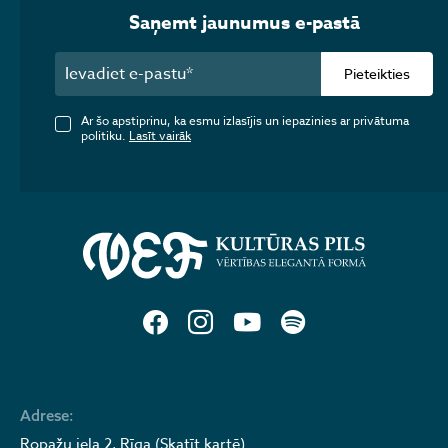
Saņemt jaunumus e-pastā
Pieteikties
Ar šo apstiprinu, ka esmu izlasījis un iepazinies ar privātuma
politiku.
Lasīt vairāk
Adrese:
Ropažu iela 2, Rīga (Skatīt kartē)