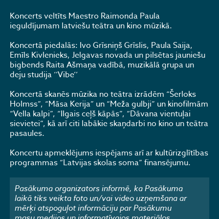
Koncerts veltīts Maestro Raimonda Paula
ieguldījumam latviešu teātra un kino mūzikā.
Koncertā piedalās: Ivo Grīsniņš Grīslis, Paula Saija,
Emīls Kivlenieks, Jelgavas novada un pilsētas jauniešu
bigbends Raita Ašmaņa vadībā, muzikālā grupa un
deju studija ‘’Vibe’’
Koncertā skanēs mūzika no teātra izrādēm “Šerloks
Holmss”, “Māsa Kerija” un “Meža gulbji” un kinofilmām
“Vella kalpi”, “Ilgais ceļš kāpās”, “Dāvana vientuļai
sievietei”, kā arī citi labākie skaņdarbi no kino un teātra
pasaules.
Koncertu apmeklējums iespējams arī ar kultūrizglītības
programmas “Latvijas skolas soma” finansējumu.
Pasākuma organizators informē, ka Pasākuma
laikā tiks veikta foto un/vai video uzņemšana ar
mērķi atspoguļot informāciju par Pasākumu
masu medijos un informatīvajos materiālos.