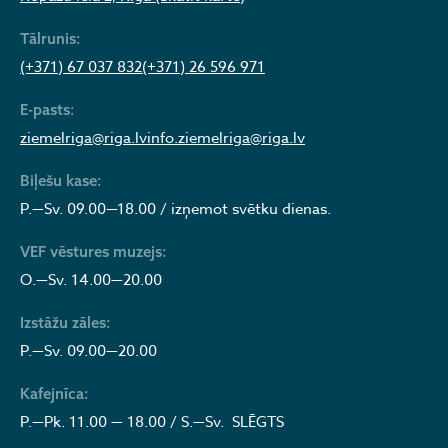
Tālrunis:
(+371) 67 037 832
(+371) 26 596 971
E-pasts:
ziemelriga@riga.lv
info.ziemelriga@riga.lv
Biļešu kase:
P.—Sv. 09.00—18.00 / izņemot svētku dienas.
VEF vēstures muzejs:
O.—Sv. 14.00—20.00
Izstāžu zāles:
P.—Sv. 09.00—20.00
Kafejnīca:
P.—Pk. 11.00 — 18.00 / S.—Sv. SLĒGTS