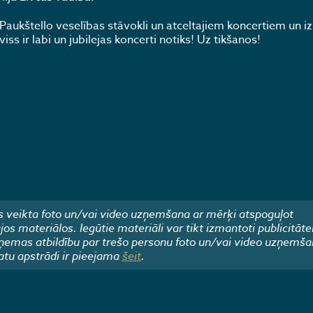
 Paukštello veselības stāvokli un atceltajiem koncertiem un i
ss ir labi un jubilejas koncerti notiks! Uz tikšanos!
 veikta foto un/vai video uzņemšana ar mērķi atspoguļot
 materiālos. Iegūtie materiāli var tikt izmantoti publicitāte
emas atbildību par trešo personu foto un/vai video uzņemša
atu apstrādi ir pieejama
šeit
.