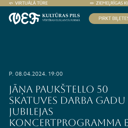
VIRTUĀLĀ TŪRE
ZIEMEĻRĪGAS K
PIRKT BIĻETE
P. 08.04.2024. 19:00
Jāņa Paukštello 50
skatuves darba gadu
jubilejas
koncertprogramma E