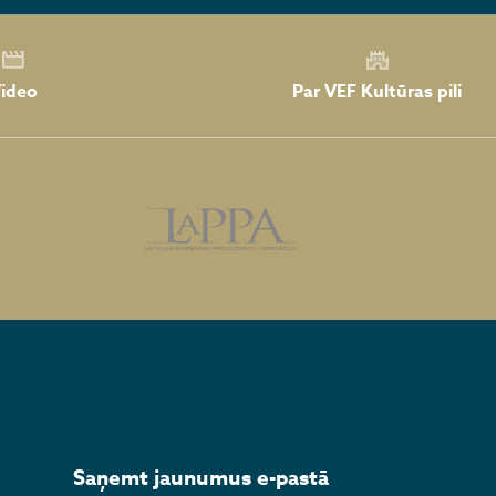
Par VEF Kultūras pili
ideo
Saņemt jaunumus e-pastā