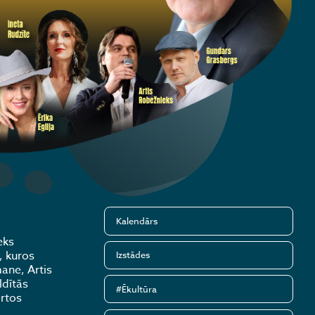
Kalendārs
eks
, kuros
Izstādes
mane, Artis
ldītās
#Ēkultūra
ertos