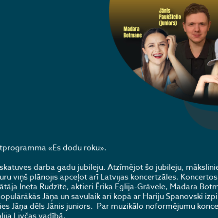
ertprogramma «Es dodu roku».
 skatuves darba gadu jubileju. Atzīmējot šo jubileju, mākslini
u viņš plānojis apceļot arī Latvijas koncertzāles. Koncertos
dātāja Ineta Rudzīte, aktieri Ērika Eglija-Grāvele, Madara Bot
pulārākās Jāņa un savulaik arī kopā ar Hariju Spanovski izpi
sies Jāņa dēls Jānis juniors. Par muzikālo noformējumu konc
ija Livčas vadībā.