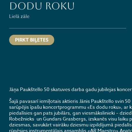
DODU ROKU
Lielā zāle
PIRKT BIĻETES
Jāņa Paukštello 50 skatuves darba gadu jubilejas konc
Šajā pavasarī iemīļotais aktieris Jānis Paukštello svin 50
sarūpējis īpašu koncertprogrammu «Es dodu roku», ar kur
piedalīsies gan pats jubilārs, gan viesmākslinieki – dzie
Robežnieks un Gundars Grasbergs, izskanēs visu laiku po
dziesmas, savukārt vairāku dziesmu izpildījumā piedalī
rūpēsies instrumentālais ansamblis «AR Maestro» Anatol