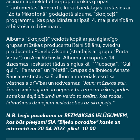
aicinām apmeklēt etno-pop mūzikas grupas
“Tautumeitas” koncertu, kurā dziedātājas uzstāsies ar
“Zelta Mikrofonā” godalgotā albuma “Skrejceļš”
programmu, kas papildināta ar īpaši 4. maija svinībām
atbilstošām dziesmām.
Albums “Skrejceļš” veidots kopā ar jau ilglaicīgo
grupas mūzikas producentu Reini Sējānu, zviedru
producentu Povelu Olsonu (strādājis ar grupu “Prāta
Vētra”) un Arni Račinski. Albumā apkopotas 14
dziesmas, ieskaitot tādus singlus kā “Muoseņa”, “Guli
guli”, “Panama” un “Mežā”. Grupas dalībniece Asnate
Rancāne stāsta, ka šī albuma materiāls esot kā
vēstnesis brīvībai un iedvesmai:
“Jauni mūzikas stili,
žanru savienojumi un neparastas etno mūzikas pērles
satiekas šajā albumā un veido to sajūtu, kas rodas,
lidmašīnas dzinējiem ieslēdzoties uz skrejceļa.”
N.B. Ieeja pasākumā ar BEZMAKSAS IELŪGUMIEM,
kas būs pieejami SIA “Biļešu paradīze” kasēs un
internetā no 20.04.2023. plkst. 10.00.