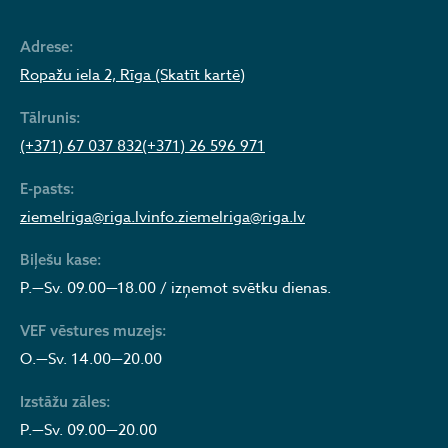
Adrese:
Ropažu iela 2, Rīga (Skatīt kartē)
Tālrunis:
(+371) 67 037 832
(+371) 26 596 971
E-pasts:
ziemelriga@riga.lv
info.ziemelriga@riga.lv
Biļešu kase:
P.—Sv. 09.00—18.00 / izņemot svētku dienas.
VEF vēstures muzejs:
O.—Sv. 14.00—20.00
Izstāžu zāles:
P.—Sv. 09.00—20.00