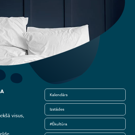
BA
Kalendārs
Izstādes
iekšā visus,
#Ēkultūra
elde