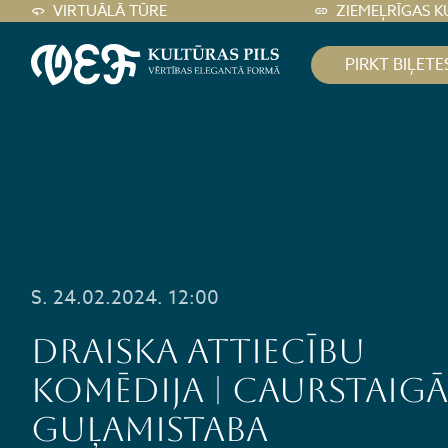
VIRTUĀLĀ TŪRE
ZIEMEĻRĪGAS K
PIRKT BIĻETE
S. 24.02.2024. 12:00
Draiska attiecību
komēdija | CAURSTAIG
GUĻAMISTABA