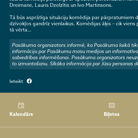
Dreimane, Lauris Dzelzītis un Ivo Martinsons.
Tā būs asprātīga situāciju komēdija par pārpratumiem di
dzīvokļos gandrīz vienlaikus. Komēdijas āķis – cik vien
tā vērta…
Pasākuma organizators informē, ka Pasākuma laikā tiks
informāciju par Pasākumu masu medijos un informatīvajos
sabiedrības informēšanai. Pasākuma organizators neuzņ
to izmantošanu. Sīkāka informācija par Jūsu personas d
Ieteikt
Kalendārs
Biļetes