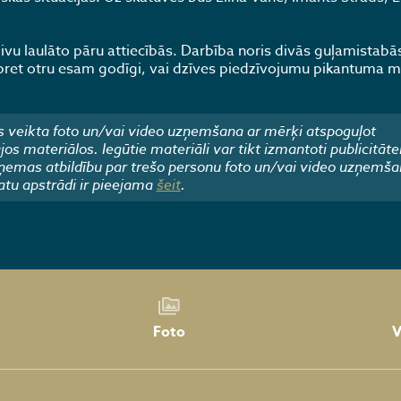
vu laulāto pāru attiecībās. Darbība noris divās guļamistabā
s pret otru esam godīgi, vai dzīves piedzīvojumu pikantuma m
 veikta foto un/vai video uzņemšana ar mērķi atspoguļot
 materiālos. Iegūtie materiāli var tikt izmantoti publicitāte
emas atbildību par trešo personu foto un/vai video uzņemša
atu apstrādi ir pieejama
šeit
.
Foto
V