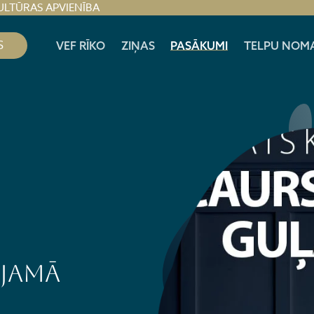
ULTŪRAS APVIENĪBA
S
VEF RĪKO
ZIŅAS
PASĀKUMI
TELPU NOM
ĀJAMĀ