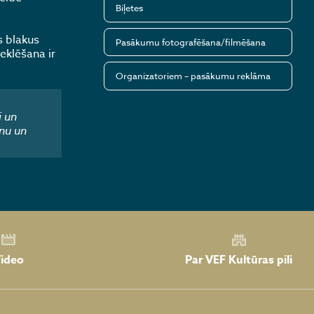
Biļetes
s blakus
Pasākumu fotografēšana/filmēšana
eklēšana ir
Organizatoriem – pasākumu reklāma
i un
nu un
Par VEF Kultūras pili
ideo