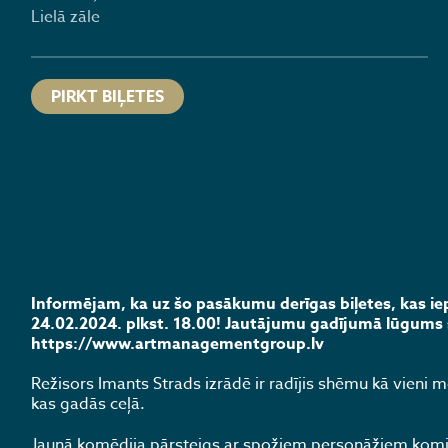
Lielā zāle
PIRKT BIĻETES
Informējam, ka uz šo pasākumu derīgas biļetes, kas
24.02.2024. plkst. 18.00! Jautājumu gadījumā lūgums 
https://www.artmanagementgroup.lv
Režisors Imants Strads izrādē ir radījis shēmu kā vieni m
kas gadās ceļā.
Jaunā komēdija pārsteigs ar spožiem personāžiem komisk