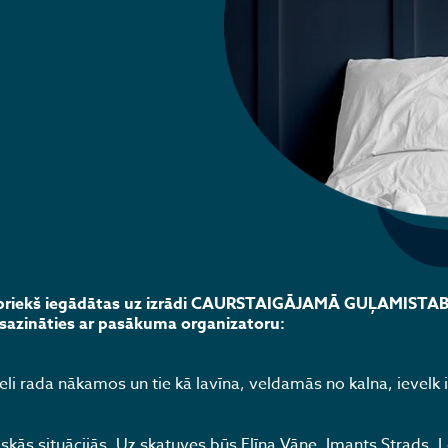
 iepriekš iegādātas uz izrādi CAURSTAIGĀJAMĀ GUĻAMISTA
sazināties ar pasākuma organizatoru:
eli rada nākamos un tie kā lavīna, veldamās no kalna, ievelk 
ās situācijās. Uz skatuves būs Elīna Vāne, Imants Strads, L