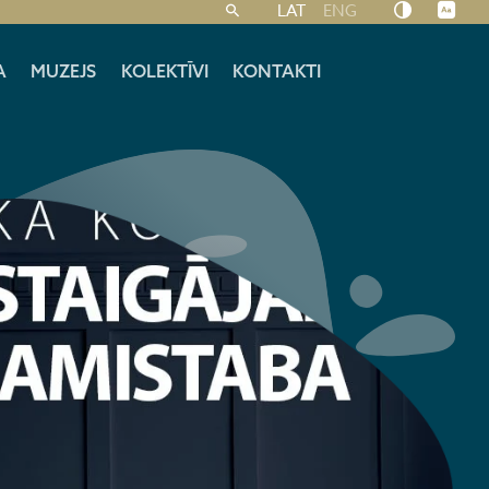
LAT
ENG
A
MUZEJS
KOLEKTĪVI
KONTAKTI