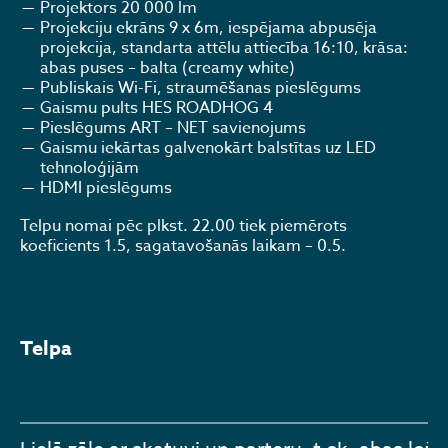
Projektors 20 000 lm
Projekciju ekrāns 9 x 6m, iespējama abpusēja
projekcija, standarta attēlu attiecība 16:10, krāsa:
abas puses – balta (creamy white)
Publiskais Wi-Fi, straumēšanas pieslēgums
Gaismu pults HES ROADHOG 4
Pieslēgums ART – NET savienojums
Gaismu iekārtas galvenokārt balstītas uz LED
tehnoloģijām
HDMI pieslēgums
Telpu nomai pēc plkst. 22.00 tiek piemērots
koeficients 1.5, sagatavošanās laikam – 0.5.
Telpa