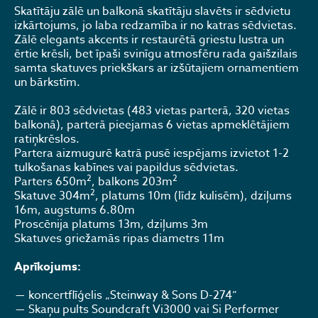
Skatītāju zālē un balkonā skatītāju slavēts ir sēdvietu
izkārtojums, jo laba redzamība ir no katras sēdvietas.
Zālē elegants akcents ir restaurētā griestu lustra un
ērtie krēsli, bet īpaši svinīgu atmosfēru rada gaišzilais
samta skatuves priekškars ar izšūtajiem ornamentiem
un bārkstīm.
Zālē ir 803 sēdvietas (483 vietas parterā, 320 vietas
balkonā), parterā pieejamas 6 vietas apmeklētājiem
ratiņkrēslos.
Partera aizmugurē katrā pusē iespējams izvietot 1-2
tulkošanas kabīnes vai papildus sēdvietas.
2
2
Parters 650m
, balkons 203m
2
Skatuve 304m
, platums 10m (līdz kulisēm), dziļums
16m, augstums 6.80m
Proscēnija platums 13m, dziļums 3m
Skatuves griežamās ripas diametrs 11m
Aprīkojums:
koncertflīģelis „Steinway & Sons D-274”
Skaņu pults Soundcraft Vi3000 vai Si Performer