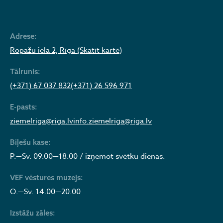
Adrese:
Ropažu iela 2, Rīga (Skatīt kartē)
Tālrunis:
(+371) 67 037 832
(+371) 26 596 971
E-pasts:
ziemelriga@riga.lv
info.ziemelriga@riga.lv
Biļešu kase:
P.—Sv. 09.00—18.00 / izņemot svētku dienas.
VEF vēstures muzejs:
O.—Sv. 14.00—20.00
Izstāžu zāles: