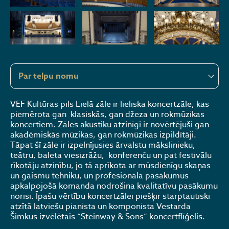
Par telpu nomu
VEF Kultūras pils Lielā zāle ir lieliska koncertzāle, kas
piemērota gan klasiskās, gan džeza un rokmūzikas
koncertiem. Zāles akustiku atzinīgi ir novērtējuši gan
akadēmiskās mūzikas, gan rokmūzikas izpildītāji.
Tāpat šī zāle ir izpelnījusies ārvalstu mākslinieku,
teātru, baleta viesizrāžu, konferenču un pat festivālu
rīkotāju atzinību, jo tā aprīkota ar mūsdienīgu skaņas
un gaismu tehniku, un profesionāla pasākumus
apkalpojošā komanda nodrošina kvalitatīvu pasākumu
norisi. Īpašu vērtību koncertzālei piešķir starptautiski
atzītā latviešu pianista un komponista Vestarda
Šimkus izvēlētais “Steinway & Sons” koncertflīģelis.