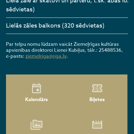
Lielā zāle ar skatuvi un parteru, t.sk. abas lož
sēdvietas)
Lielās zāles balkons (320 sēdvietas)
Par telpu nomu lūdzam vaicāt Ziemeļrīgas kultūras
apvienības direktorei Lienei Kubiļus, tālr.: 25488536,
e-pasts:
ziemelriga@riga.lv
.
Kalendārs
Biļetes