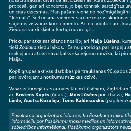
nosacīti sadalīt divās daļās. Dziesmas, kuras
procesā, gan arī koncertos, jo bija tehniski sarežģītas
un citas dziesmas. Man pašam viena no nozīmīgākajām man
“Jūrmala”. Šī dziesma vienmēr sarūpē mazas skudriņas pā
saņēmis visvairāk komplimentu. Arī no auditorijām, kur
Ziedoņa vārdi šķiet ārkārtīgi nozīmīgi”.
Prieku par atkalsatikšanos neslēpj arī
Maija Lūsēna
, kur
tieši
Zodiaka
ziedu laikos. “Esmu pateicīga par iespēju at
meklējumu atrast savu balss skanējumu mūzikā, lai pirma
Maija.
Kopš grupas aktīvās darbības pārtraukšanas 90.gados
par ievērojamu notikumu mūzikas dzīvē.
Vasaras turnejā uz skatuves Jānim Lūsēnam, Zigfrīdam
arī
Kristens Kupčs
(ģitāra),
Jānis Lūsēns jun.
(bass),
Ha
Liede, Austra Kozuliņa, Toms
Kalderauskis
(papildvokā
Pasākuma organizators informē, ka Pasākuma laikā tiks
informāciju par Pasākumu masu medijos un informatīvajos
sabiedrības informēšanai. Pasākuma organizators neuzņ