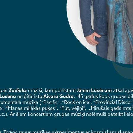
upas
Zodiaks
mūziķi, komponistam
Jānim Lūsēnam
atkal apv
 Lūsēnu
un ģitāristu
Aivaru Gudro
. 45 gadus kopš grupas di
mentālā mūzika (”Pacific”, “Rock on ice”, “Provincial Disco”
”, “Manas mīļākās puķes”, “Pūt, vējiņi”, „Mirušais gadsimts”
u.c.). Ar šiem koncertiem grupas mūziķi nolēmuši pateikt lie
pa
Zodiac
savus mūzikas eksperimentus ar kosmiskām skaņām