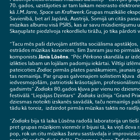
70. gados, uzstājoties ar tam laikam neierasto elektroni
kā
J.M.Jarre, Space
un
Kraftwerk.
Grupas muzikālie eksper
Savienībā, bet arī Japānā, Austrijā, Somijā un citās pasau
mūzikas albumu visā PSRS, kas ar savu mūsdienīgumu un
Skaņuplate piedzīvoja rekordlielu tirāžu, jo tika pārdoti 
“Tacu mēs paši dzīvojām attīstīta sociālisma apstākļos,
estrādes mūzikas kanoniem, šim žanram jau no pirmsāku
komponists
Jānis Lūsēns
. “Pēc
Pērkona
skandāla ar izde
izlikties labam un lojālam padomju iekārtai. Viltīgi izl
pateicoties
Zodiac
pirmās plates panākumiem, jaunais g
tas nemainīja. Par grupas galvenajiem solistiem kļuva 
iedvesmojošām, patriotiski krāsotajām, profesionālism
gadsimts”
Zodiaks
80.gados kļuva par vienu no dziesmo
festivālā “Liepājas Dzintars”
Zodiaks
izcīnija “Grand Pri
dziesmas noteikti izskanēs savādāk, taču nemainīgs pal
tādu kā toreiz, izdzirdot pirmās mūzikas taktis no raidīj
“
Zodiaks
bija tā laika Lūsēna radošā laboratorija un tieš
pret grupas mūziķiem vienmēr ir bijusi tā, ka viņš deva 
pop, rok un citu mūzikas žanru sastāvdaļa ir improvizāc
Zodiakam