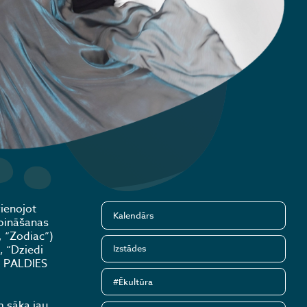
ienojot
Kalendārs
bināšanas
, “Zodiac”)
, “Dziedi
Izstādes
lo PALDIES
#Ēkultūra
 sāka jau