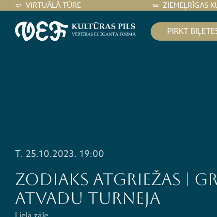
VIRTUĀLĀ TŪRE
ZIEMEĻRĪGAS K
PIRKT BIĻETE
T. 25.10.2023. 19:00
ZODIAKS ATGRIEŽAS | g
atvadu turneja
Lielā zāle