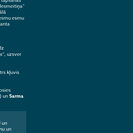
o tapšanas
ulesmeitiņa”
ālā
ziesmu esmu
manta
dz
s
”, uzsver
rs kļuvis
osies
s) un
Sarma
i un
nu un