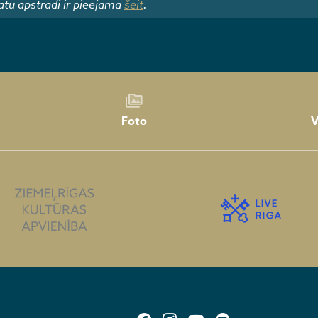
atu apstrādi ir pieejama
šeit
.
Foto
V