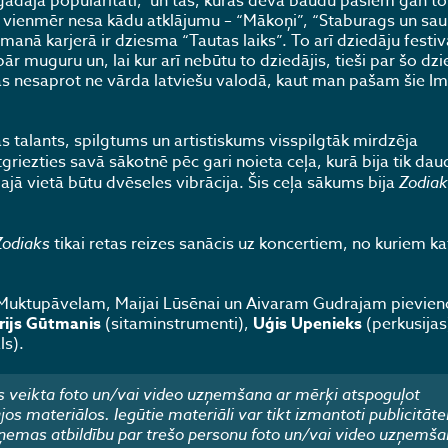
gādāja popularitāti, un tās, kuras deva baudu pašiem gan t
 un vienmēr nesa kādu atklājumu – “Mākoņi”, “Staburags un sa
ā karjerā ir dziesma “Tautas laiks”. To arī dziedāju festiv
r muguru un, lai kur arī nebūtu to dziedājis, tieši par šo d
as nesaprot ne vārda latviešu valodā, kaut man pašam šie I
as talants, spilgtums un artistiskums visspilgtāk mirdzēja
griezties savā sākotnē pēc gari noieta ceļa, kurā bija tik dau
jā vietā būtu dvēseles vibrācija. Šis ceļa sākums bija
Zodiak
Zodiaks
tikai retas reizes sanācis uz koncertiem, no kuriem kat
 Muktupāvelam, Maijai Lūsēnai un Aivaram Gudrajam pievien
rijs Gūtmanis
(sitaminstrumenti),
Uģis Upenieks
(perkusija
ls).
 veikta foto un/vai video uzņemšana ar mērķi atspoguļot
 materiālos. Iegūtie materiāli var tikt izmantoti publicitāte
emas atbildību par trešo personu foto un/vai video uzņemša