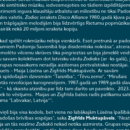
ski sintētisko mūziku, iedvesmojoties no tādiem izpildītājie
imenti ieguva klausītāju atbalstu un mīlestību ne tikai Pad
les valstīs.
Zodiac
ieraksts
Disco Alliance
1980.gadā kļuva p
 trāpīgajām melodijām bija līdzvērtīgs Rietumu popmūzikas
vairāk nekā 20 miljoni ieraksta kopiju.
 kad spēlēt rokmūziku nebija vienkārši. Esot pretrunā ar pad
miem Padomju Savienībā bija disidentiska nokrāsa”, atcera
molēto vilcienu skrūves tika piegrieztas un bija jāmeklē veid
ēmu savam kolektīvam dot latvisku vārdu
Zodiaks
(ar -ks galā), 
rupas nosaukums neradīja aizdomas pretvalstiskai nostājai.
duets – Maija Lūsēna un Zigfrīds Muktupāvels. Ar savām
ā spīdošajām dziesmām “Taisnība”, “Tēvu zeme”, “Mirušais
tās revolūcijas karognesējiem. 1987.gadā un 1989.gadā sla
x” – kā skaistu atzinību par līdz tam darīto un paveikto. 2023
iek to vēstjums. Maijas un Zigfrīda balsis radīs patīkamu s
uma “Labvakar, Latvija””.
i viņš bija visa kodols, bet viena no labākajām Lūsēna īpašīb
radošas brīvības iespējas”, saka
Zigfrīds Muktupāvels
. “Ne
ija un tās nozīme
Zodiakā
nekad netika aizmirsta. Grupas rep