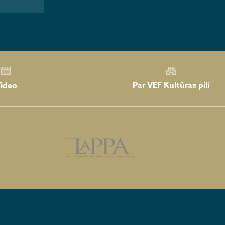
Par VEF Kultūras pili
ideo