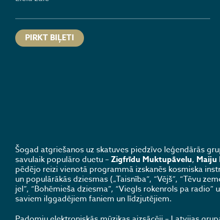
PIRKT BIĻETI
Šogad atgriešanos uz skatuves piedzīvo leģendārās gr
savulaik populāro duetu –
Zigfrīdu Muktupāvelu
,
Maiju
pēdējo reizi vienotā programmā izskanēs kosmiska instru
un populārākās dziesmas („Taisnība”, “Vējš”, “Tēvu zeme
jel”, “Bohēmieša dziesma”, “Viegls rokenrols pa radio” 
saviem ilggadējiem faniem un līdzjutējiem.
Padomju elektroniskās mūzikas aizsācēji – Latvijas gru