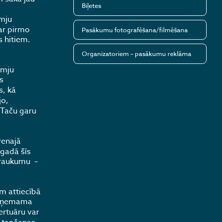
Biļetes
m
omju
ar pirmo
Pasākumu fotografēšana/filmēšana
 hitiem.
Organizatoriem – pasākumu reklāma
omju
s
s, kā
jo,
 Taču garu
venajā
.gadā šīs
atraukumu –
ām attiecībā
atņemama
ertuāru var