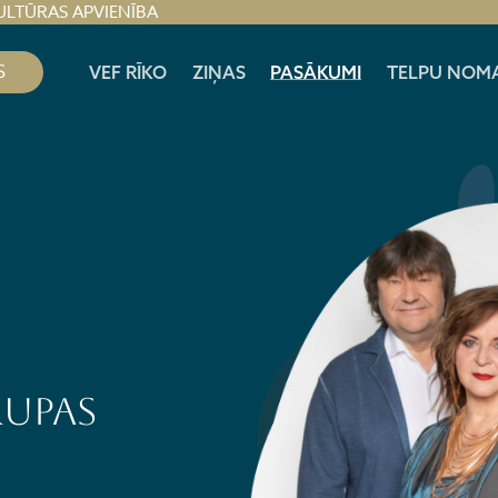
ULTŪRAS APVIENĪBA
S
VEF RĪKO
ZIŅAS
PASĀKUMI
TELPU NOM
rupas