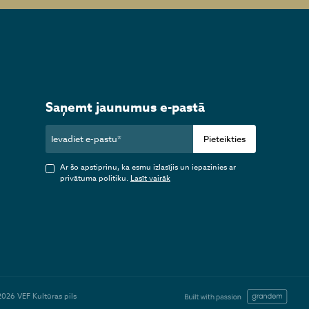
Saņemt jaunumus e-pastā
Pieteikties
Ar šo apstiprinu, ka esmu izlasījis un iepazinies ar
privātuma politiku.
Lasīt vairāk
2026 VEF Kultūras pils