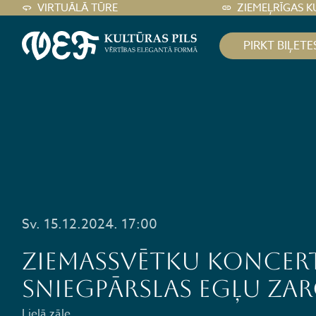
VIRTUĀLĀ TŪRE
ZIEMEĻRĪGAS K
PIRKT BIĻETE
Sv. 15.12.2024. 17:00
Ziemassvētku koncert
Sniegpārslas egļu za
Lielā zāle