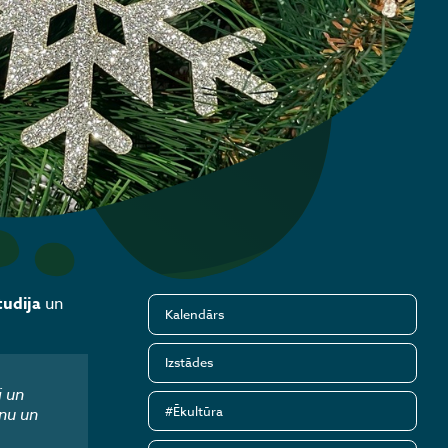
tudija
un
Kalendārs
Izstādes
i un
#Ēkultūra
nu un