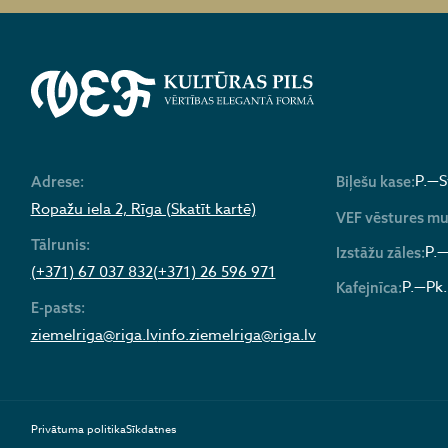
P.—S
Adrese:
Biļešu kase:
Ropažu iela 2, Rīga (Skatīt kartē)
VEF vēstures mu
Tālrunis:
P.—
Izstāžu zāles:
(+371) 67 037 832
(+371) 26 596 971
P.—Pk.
Kafejnīca:
E-pasts:
ziemelriga@riga.lv
info.ziemelriga@riga.lv
Privātuma politika
Sīkdatnes