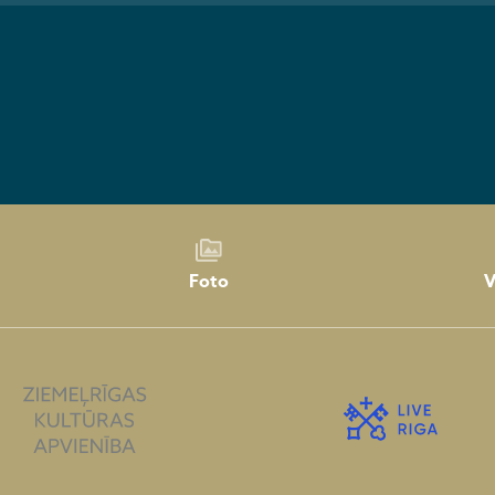
Foto
V