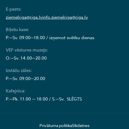
E-pasts:
ziemelriga@riga.lv
info.ziemelriga@riga.lv
Biļešu kase:
P.—Sv. 09.00—18.00 / izņemot svētku dienas.
VEF vēstures muzejs:
O.—Sv. 14.00—20.00
Izstāžu zāles:
P.—Sv. 09.00—20.00
Kafejnīca:
P.—Pk. 11.00 — 18.00 / S.—Sv. SLĒGTS
Privātuma politika
Sīkdatnes