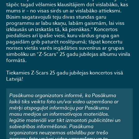
tāpēc tagad vēlamies klausītājiem dot vislabāko, kas
mums ir – no visas sirds un ar vislabāko attieksmi.
Būsim sagatavojuši teju divas stundas garu
programmu ar labu skaņu, labām gaismām, lai viss
izklausās un izskatās tā, kā pienākas.” Koncertos
piedalīsies arī īpašie viesi, kuru vārdus grupa gan
pagaidām grib paturēt noslēpumā; tāpat koncertu
norises vietās varēs iegādāties suvenīrus ar grupas
simboliku un “Z-Scars” 25 gadu jubilejas albumu vinila
formātā.
Tiekamies Z-Scars 25 gadu jubilejas koncertos visā
Latvijā!
Pasākuma organizators informē, ka Pasākuma
laikā tiks veikta foto un/vai video uzņemšana ar
mērķi atspoguļot informāciju par Pasākumu
masu medijos un informatīvajos materiālos.
Iegūtie materiāli var tikt izmantoti publicitātei un
sabiedrības informēšanai. Pasākuma
organizators neuzņemas atbildību par trešo
personu foto un/vai video uzņemšanu un to