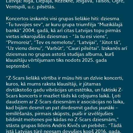
Latvijā: Rīgā, Liepājā, Rēzeknē, Jelgavā, Talsos, Ogrē,
Ventspilī, u.c. pilsētās.
Koncertos izskanēs visi grupas lielākie hiti: dziesma
“Tu tuvojies sev”, ar kuru grupa triumfēja “Muzikālajā
bankā” 2004. gadā, kā arī citas Latvijas topu pirmās
vietas iekarojušās dziesmas – “Ja tu esi viens”,
“Pirmoreiz”, “Tev es nemelotu”, “Latvijai”, “Jūtot tā”,
“Uz vienu dienu”, “Varbūt”, “Cauri pilsētai”. Izskanēs arī
dziesmas no grupas astotā studijas albuma, kurš
klausītāju vērtējumam tiks nodots 2025. gada
septembrī.
“Z-Scars lielākā vērtība ir mūsu hiti un dzīvie koncerti,
kuros, kā mums raksta klausītāji, ir jūtamas
divtūkstošo gadu vibrācijas un estētika, un faktiski Z-
Scars koncerts ir mazliet tāds kā ceļojums laikā. Ļoti
daudziem ar Z-Scars dziesmām ir asociācijas no laika,
kad bijām desmit un pat divdesmit gadus jaunāki –
iemīlēšanās, pirmais skūpsts, puiši ir izvēlējušies
bildināt meitenes pie kādas no Z-Scars dziesmām,”
stāsta grupas līderis Andris Kivičs un piebilst:. “Tādā
īstā Latvijas tūrē neesam devušies kopš 2016. gada,