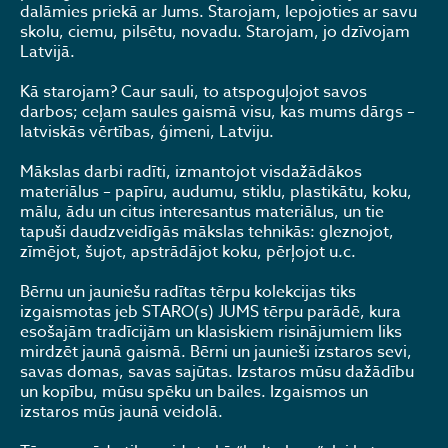
dalāmies priekā ar Jums. Starojam, lepojoties ar savu
skolu, ciemu, pilsētu, novadu. Starojam, jo dzīvojam
Latvijā.
Kā starojam? Caur sauli, to atspoguļojot savos
darbos; ceļam saules gaismā visu, kas mums dārgs –
latviskās vērtības, ģimeni, Latviju.
Mākslas darbi radīti, izmantojot visdažādākos
materiālus – papīru, audumu, stiklu, plastikātu, koku,
mālu, ādu un citus interesantus materiālus, un tie
tapuši daudzveidīgās mākslas tehnikās: gleznojot,
zīmējot, šujot, apstrādājot koku, pērļojot u.c.
Bērnu un jauniešu radītas tērpu kolekcijas tiks
izgaismotas jeb STARO(s) JUMS tērpu parādē, kura
esošajām tradīcijām un klasiskiem risinājumiem liks
mirdzēt jaunā gaismā. Bērni un jaunieši izstaros sevi,
savas domas, savas sajūtas. Izstaros mūsu dažādību
un kopību, mūsu spēku un bailes. Izgaismos un
izstaros mūs jaunā veidolā.