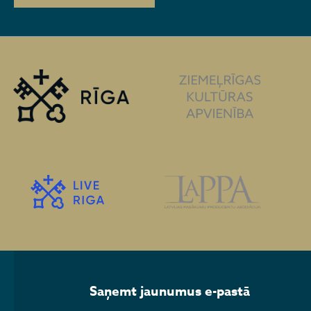
Saņemt jaunumus e-pastā