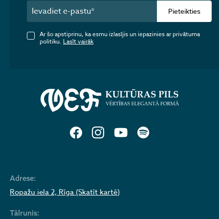
Pieteikties
Ar šo apstiprinu, ka esmu izlasījis un iepazinies ar privātuma
politiku.
Lasīt vairāk
Adrese:
Ropažu iela 2, Rīga (Skatīt kartē)
Tālrunis: