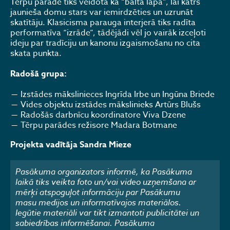
Tērpu parāde tiks veidota kā “balta lapa”, lai katrs
jaunieša domu stars var iemirdzēties un uzrunāt
skatītāju. Klasicisma parauga interjerā tiks radīta
performatīva “izrāde”, tādējādi vēl jo vairāk izceļoti
ideju par tradīciju un kanonu izgaismošanu no cita
skata punkta.
Radošā grupa:
Izstādes mākslinieces Ingrīda Irbe un Ingūna Briede
Vides objektu izstādes mākslinieks Artūrs Blušs
Radošās darbnīcu koordinatore Viva Dzene
Tērpu parādes režisore Madara Botmane
Projekta vadītāja Sandra Mieze
Pasākuma organizators informē, ka Pasākuma
laikā tiks veikta foto un/vai video uzņemšana ar
mērķi atspoguļot informāciju par Pasākumu
masu medijos un informatīvajos materiālos.
Iegūtie materiāli var tikt izmantoti publicitātei un
sabiedrības informēšanai. Pasākuma