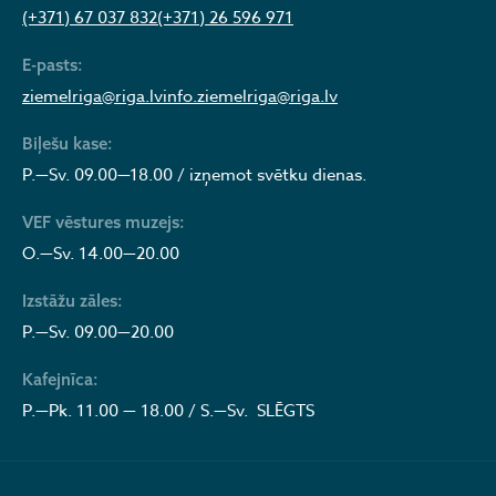
(+371) 67 037 832
(+371) 26 596 971
E-pasts:
ziemelriga@riga.lv
info.ziemelriga@riga.lv
Biļešu kase:
P.—Sv. 09.00—18.00 / izņemot svētku dienas.
VEF vēstures muzejs:
O.—Sv. 14.00—20.00
Izstāžu zāles:
P.—Sv. 09.00—20.00
Kafejnīca:
P.—Pk. 11.00 — 18.00 / S.—Sv. SLĒGTS