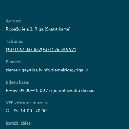
Adrese:
Ropažu iela 2, Rīga (Skatīt kartē)
Tālrunis:
(+371) 67 037 832
(+371) 26 596 971
E-pasts:
ziemelriga@riga.lv
info.ziemelriga@riga.lv
Biļešu kase:
P.—Sv. 09.00—18.00 / izņemot svētku dienas.
VEF vēstures muzejs:
O.—Sv. 14.00—20.00
Izstāžu zāles: