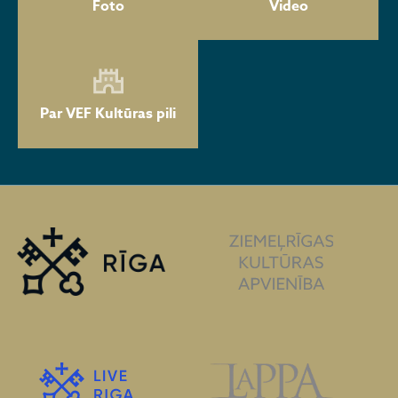
Foto
Video
Par VEF Kultūras pili