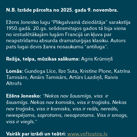
N.B. Izrāde pārcelta no 2025. gada 9. novembra.
Ežens Jonesko lugu “Plikgalvainā dziedātāja” sarakstīja
1950.gadā. 20.gs. sešdesmitajos gados tā bija viena
no iestudētākajām lugām Francijā un kļuva par
neapstrīdamu absurda dramaturģijas klasiku. Autors
pats lugai devis žanra nosaukumu “antiluga”.
Režija, telpa, mūzikas salikums:
Agris Krūmiņš
Lomās:
Gundega Līce, Ilze Suta, Kristīne Plone, Katrīna
Tamisāre, Ainārs Tamisārs, Artūrs Lazdiņš, Raivis
Altrofs
Ežēns Jonesko:
“Nekas nav šausmīgs, viss ir
šausmīgs. Nekas nav komisks, viss ir traģisks. Nekas
nav traģisks, viss ir komisks, viss ir reāls, nereāls,
neiespējams, saprotams, nesaprotams. Viss ir smags,
viss ir viegls.”
Vairāk par izrādi un teātri:
www.vefteatris.lv