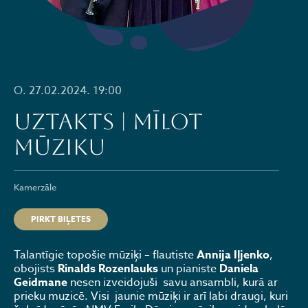
O. 27.02.2024. 19:00
UZTAKTS | MĪLOT
MŪZIKU
Kamerzāle
PIRKT BIĻETES
Talantīgie topošie mūziķi – flautiste
Annija Iļjenko
,
obojists
Rinalds Rozenlauks
un pianiste
Daniela
Geidmane
nesen izveidojuši savu ansambli, kurā ar
prieku muzicē. Visi jaunie mūziķi ir arī labi draugi, kuri