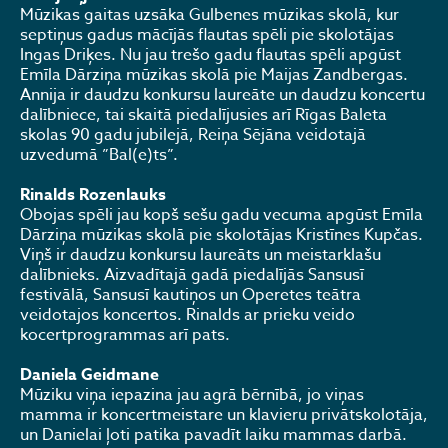
Mūzikas gaitas uzsāka Gulbenes mūzikas skolā, kur
septiņus gadus mācījās flautas spēli pie skolotājas
Ingas Driķes. Nu jau trešo gadu flautas spēli apgūst
Emīla Dārziņa mūzikas skolā pie Maijas Zandbergas.
Annija ir daudzu konkursu laureāte un daudzu koncertu
dalībniece, tai skaitā piedalījusies arī Rīgas Baleta
skolas 90 gadu jubilejā, Reiņa Sējāna veidotajā
uzvedumā ”Bal(e)ts”.
Rinalds Rozenlauks
Obojas spēli jau kopš sešu gadu vecuma apgūst Emīla
Dārziņa mūzikas skolā pie skolotājas Kristīnes Kupčas.
Viņš ir daudzu konkursu laureāts un meistarklašu
dalībnieks. Aizvadītajā gadā piedalījās Sansusī
festivālā, Sansusī kautiņos un Operetes teātra
veidotajos koncertos. Rinalds ar prieku veido
kocertprogrammas arī pats.
Daniela Geidmane
Mūziku viņa iepazina jau agrā bērnībā, jo viņas
mamma ir koncertmeistare un klavieru privātskolotāja,
un Danielai ļoti patika pavadīt laiku mammas darbā.