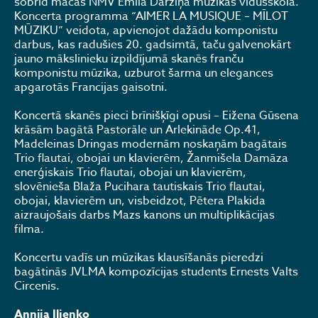
šobrīd mācās NMV Emila Dārziņa mūzikas vidusskolā.
Koncerta programma “AIMER LA MUSIQUE – MĪLOT
MŪZIKU” veidota, apvienojot dažādu komponistu
darbus, kas radušies 20. gadsimtā, taču galvenokārt
jauno mākslinieku izpildījumā skanēs franču
komponistu mūzika, uzburot šarma un elegances
apgarotās Francijas gaisotni.
Koncertā skanēs pieci brīnišķīgi opusi – Eižena Gūsena
krāsām bagātā Pastorāle un Arlekināde Op.41,
Madeleinas Dringas modernām noskaņām bagātais
Trio flautai, obojai un klavierēm, Žanmišela Damāza
enerģiskais Trio flautai, obojai un klavierēm,
slovēnieša Blaža Pucihara tautiskais Trio flautai,
obojai, klavierēm un, visbeidzot, Pētera Plakida
aizraujošais darbs Mazs kanons un multiplikācijas
filma.
Koncertu vadīs un mūzikas klausīšanās pieredzi
bagātinās JVLMA kompozīcijas students Ernests Valts
Circenis.
Annija Iļjenko