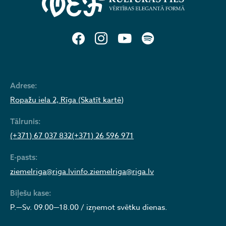
Adrese:
Ropažu iela 2, Rīga (Skatīt kartē)
Tālrunis:
(+371) 67 037 832
(+371) 26 596 971
E-pasts:
ziemelriga@riga.lv
info.ziemelriga@riga.lv
Biļešu kase:
P.—Sv. 09.00—18.00 / izņemot svētku dienas.