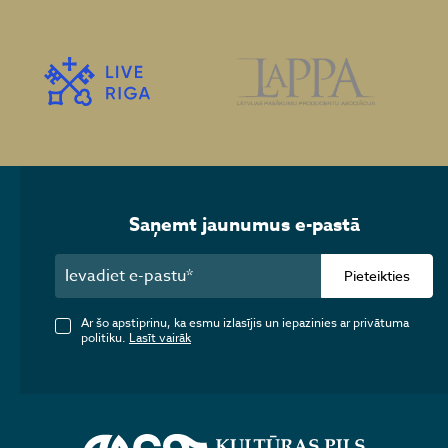
Saņemt jaunumus e-pastā
Pieteikties
Ar šo apstiprinu, ka esmu izlasījis un iepazinies ar privātuma
politiku.
Lasīt vairāk