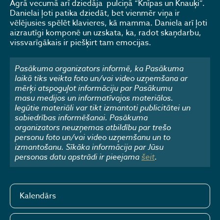
Agrā vecumā arī dziedāja pulciņā “Knīpas un Knauķi”.
Danielai ļoti patika dziedāt, bet vienmēr viņa ir
vēlējusies spēlēt klavieres, kā mamma. Daniela arī ļoti
aizrautīgi komponē un uzskata, ka, radot skaņdarbu,
vissvarīgākais ir piešķirt tam emocijas.
Pasākuma organizators informē, ka Pasākuma
laikā tiks veikta foto un/vai video uzņemšana ar
mērķi atspoguļot informāciju par Pasākumu
masu medijos un informatīvajos materiālos.
Iegūtie materiāli var tikt izmantoti publicitātei un
sabiedrības informēšanai. Pasākuma
organizators neuzņemas atbildību par trešo
personu foto un/vai video uzņemšanu un to
izmantošanu. Sīkāka informācija par Jūsu
personas datu apstrādi ir pieejama
šeit
.
Kalendārs