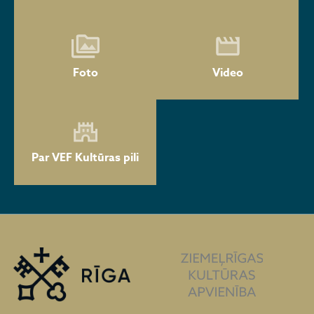
Foto
Video
Par VEF Kultūras pili