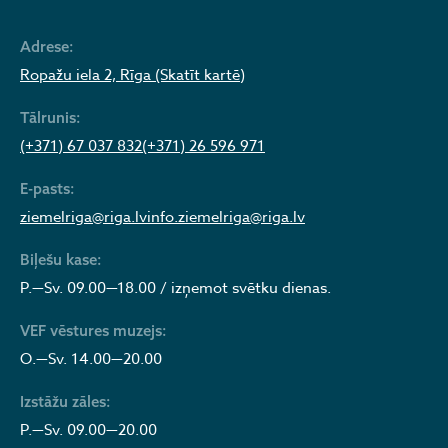
Adrese:
Ropažu iela 2, Rīga (Skatīt kartē)
Tālrunis:
(+371) 67 037 832
(+371) 26 596 971
E-pasts:
ziemelriga@riga.lv
info.ziemelriga@riga.lv
Biļešu kase:
P.—Sv. 09.00—18.00 / izņemot svētku dienas.
VEF vēstures muzejs:
O.—Sv. 14.00—20.00
Izstāžu zāles:
P.—Sv. 09.00—20.00