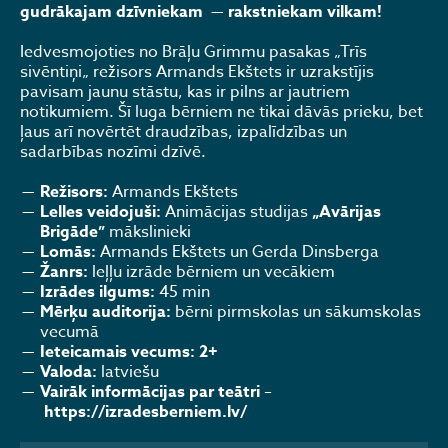
gudrākajam dzīvniekam
—
rakstniekam vilkam!
Iedvesmojoties no Brāļu Grimmu pasakas „Trīs
sivēntiņi„ režisors Armands Ekštets ir uzrakstījis
pavisam jaunu stāstu, kas ir pilns ar jautriem
notikumiem. Šī luga bērniem ne tikai dāvās prieku, bet
ļaus arī novērtēt draudzības, izpalīdzības un
sadarbības nozīmi dzīvē.
Režisors:
Armands Ekštets
Lelles veidojuši:
Animācijas studijas
„Avārijas
Brigāde”
mākslinieki
Lomās:
Armands Ekštets un Gerda Dinsberga
Žanrs:
leļļu izrāde bērniem un vecākiem
Izrādes ilgums:
45 min
Mērķu auditorija:
bērni pirmskolas un sākumskolas
vecumā
Ieteicamais vecums:
2+
Valoda:
latviešu
Vairāk informācijas par teātri
–
https://izradesberniem.lv/