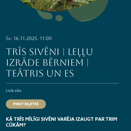
Sv. 16.11.2025. 11:00
TRĪS SIVĒNI | leļļu
izrāde bērniem |
TEĀTRIS UN ES
Lielā zāle
PIRKT BIĻETES
KĀ TRĪS MĪLĪGI SIVĒNI VARĒJA IZAUGT PAR TRIM
CŪKĀM?