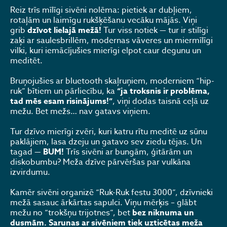
Reiz trīs mīlīgi sivēni nolēma: pietiek ar dubļiem,
rotaļām un laimīgu rukšķēšanu vecāku mājās. Viņi
grib
dzīvot lielajā mežā!
Tur viss notiek — tur ir stilīgi
zaķi ar saulesbrillēm, modernas vāveres un miermīlīgi
vilki, kuri iemācījušies mierīgi elpot caur degunu un
meditēt.
Bruņojušies ar bluetooth skaļruņiem, moderniem “hip-
ruk” bītiem un pārliecību, ka
“ja troksnis ir problēma,
tad mēs esam risinājums!”
, viņi dodas taisnā ceļā uz
mežu. Bet mežs… nav gatavs viņiem.
Tur dzīvo mierīgi zvēri, kuri katru rītu meditē uz sūnu
paklājiem, lasa dzeju un gatavo sev ziedu tējas. Un
tagad —
BUM!
Trīs sivēni ar bungām, ģitārām un
diskobumbu? Meža dzīve pārvēršas par vulkāna
izvirdumu.
Kamēr sivēni organizē “Ruk-Ruk festu 3000”, dzīvnieki
mežā sasauc ārkārtas sapulci. Viņu mērķis – glābt
mežu no “trokšņu trijotnes”, bet
bez niknuma un
dusmām. Sarunas ar sivēniem tiek uzticētas meža