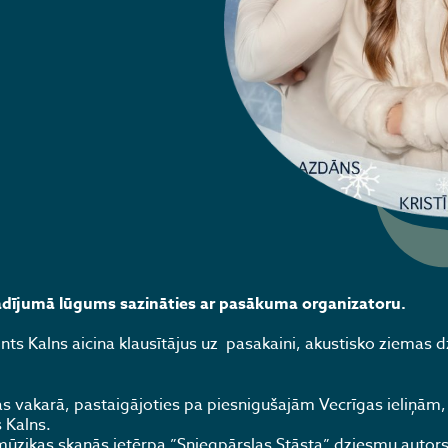
dījumā lūgums sazināties ar pasākuma organizatoru.
ts Kalns aicina klausītājus uz pasakaini, akustisko ziemas 
as vakarā, pastaigājoties pa piesnigušajām Vecrīgas ieliņām
s Kalns.
u mūzikas skaņās ietērpa ”Sniegpārslas Stāsta” dziesmu autors