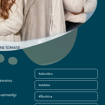
Kalendārs
dziesmu
Izstādes
, uzmanīgi
#Ēkultūra
,