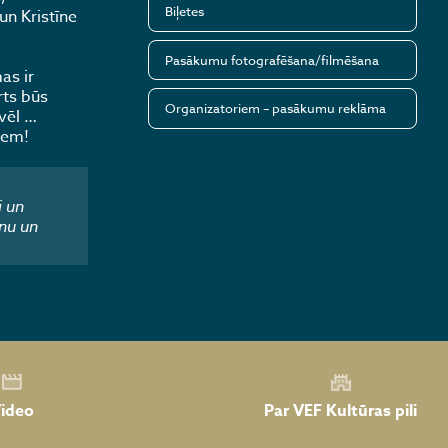
Biļetes
un Kristīne
Pasākumu fotografēšana/filmēšana
as ir
rts būs
Organizatoriem – pasākumu reklāma
 vēl …
niem!
i un
nu un
Par VEF Kultūras pili
ideo