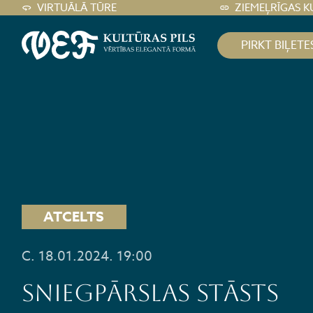
VIRTUĀLĀ TŪRE
ZIEMEĻRĪGAS K
PIRKT BIĻETE
ATCELTS
C. 18.01.2024. 19:00
SNIEGPĀRSLAS STĀSTS