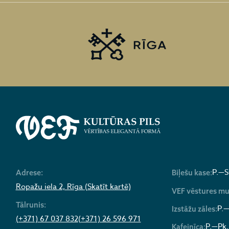
P.—S
Adrese:
Biļešu kase:
Ropažu iela 2, Rīga (Skatīt kartē)
VEF vēstures mu
Tālrunis:
P.—
Izstāžu zāles:
(+371) 67 037 832
(+371) 26 596 971
P.—Pk.
Kafejnīca: