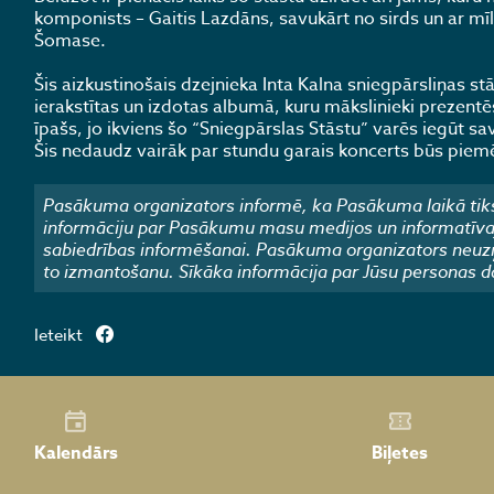
komponists – Gaitis Lazdāns, savukārt no sirds un ar mī
Šomase.
Šis aizkustinošais dzejnieka Inta Kalna sniegpārsliņas 
ierakstītas un izdotas albumā, kuru mākslinieki prezentēs
īpašs, jo ikviens šo “Sniegpārslas Stāstu” varēs iegūt sav
Šis nedaudz vairāk par stundu garais koncerts būs piemē
Pasākuma organizators informē, ka Pasākuma laikā tiks
informāciju par Pasākumu masu medijos un informatīvajos
sabiedrības informēšanai. Pasākuma organizators neuzņ
to izmantošanu. Sīkāka informācija par Jūsu personas d
Ieteikt
Kalendārs
Biļetes