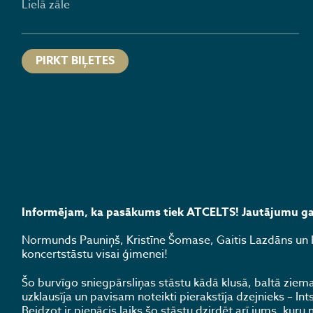
Lielā zāle
PIRKT BIĻETES
Informējam, ka pasākums tiek ATCELTS! Jautājumu ga
Normunds Pauniņš, Kristīne Šomase, Gaitis Lazdāns un In
koncertstāstu visai ģimenei!
Šo burvīgo sniegpārsliņas stāstu kādā klusā, baltā ziem
uzklausīja un pavisam noteikti pierakstīja dzejnieks – Int
Beidzot ir pienācis laiks šo stāstu dzirdēt arī jums, kur