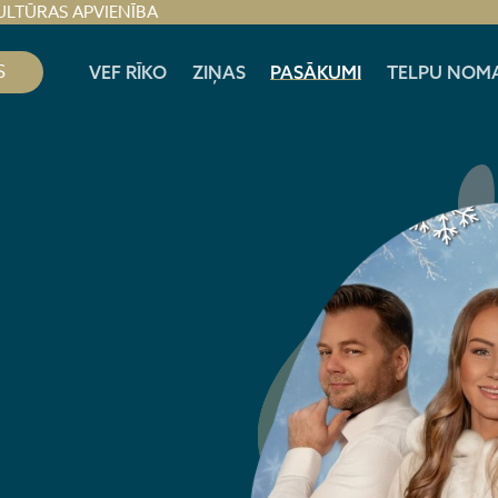
ULTŪRAS APVIENĪBA
S
VEF RĪKO
ZIŅAS
PASĀKUMI
TELPU NOM