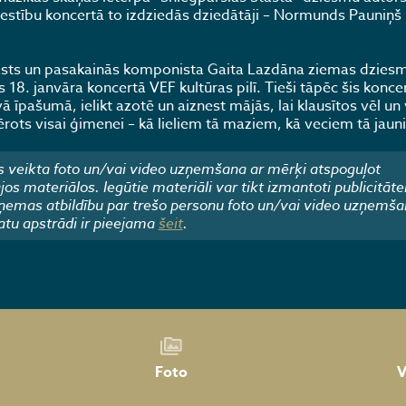
lestību koncertā to izdziedās dziedātāji – Normunds Pauniņš 
stāsts un pasakainās komponista Gaita Lazdāna ziemas dziesm
 18. janvāra koncertā VEF kultūras pilī. Tieši tāpēc šis konce
ā īpašumā, ielikt azotē un aiznest mājās, lai klausītos vēl un
rots visai ģimenei – kā lieliem tā maziem, kā veciem tā jau
 veikta foto un/vai video uzņemšana ar mērķi atspoguļot
 materiālos. Iegūtie materiāli var tikt izmantoti publicitāte
emas atbildību par trešo personu foto un/vai video uzņemša
atu apstrādi ir pieejama
šeit
.
Foto
V