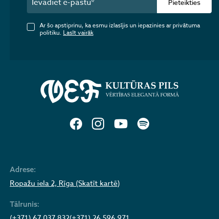
Pieteikties
Ar šo apstiprinu, ka esmu izlasījis un iepazinies ar privātuma
politiku.
Lasīt vairāk
Adrese:
Ropažu iela 2, Rīga (Skatīt kartē)
Tālrunis:
(+371) 67 037 832
(+371) 26 596 971