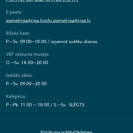
E-pasts:
ziemelriga@riga.lv
info.ziemelriga@riga.lv
Biļešu kase:
P.—Sv. 09.00—18.00 / izņemot svētku dienas.
VEF vēstures muzejs:
O.—Sv. 14.00—20.00
Izstāžu zāles:
P.—Sv. 09.00—20.00
Kafejnīca:
P.—Pk. 11.00 — 18.00 / S.—Sv. SLĒGTS
Privātuma politika
Sīkdatnes