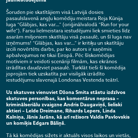
jauniestudējumā
Šoruden pie skatītājiem visā Latvijā dosies
pasaulslavenā angļu komēdiju meistara Reja Kūnija
luga “Glābjas, kas var…” (oriģinālvalodā “Run for your
wife”). Farsu lielmeistara iestudējumi liek smieties līdz
asarām miljoniem skatītāju visā pasaulē, un šī luga nav
izņēmums! “Glābjas, kas var…” ir kritiķu un skatītāju
izcili novērtēts darbs, par ko autors ir saņēmis
apbalvojumus ne tikai Eiropā. Pēc šīskomēdijas
motīviem ir veidoti scenāriji filmām, kas ekrānos
izrādītas daudzviet pasaulē. Turklāt tieši šī komēdija
joprojām tiek uzskatīta par visilgāk izrādīto
iestudējumu slavenajā Londonas Vestenda teātrī.
Uz skatuves vienuviet Džona Smita stāstu izdzīvos
skatuves personības, kas komentārus neprasa –
kriminālseriālu zvaigzne Andris Daugaviņš, lieliski
aktieri – Lelde Dreimane, Rihards Lepers, Linda
Kalniņa, Jānis Jarāns, kā arī režisors Valdis Pavlovskis
un komiķis Edgars Bāliņš.
Tā kā komēdijas sižets ir aktuāls visos laikos un vietās,