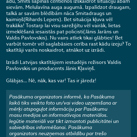
ādu, Smits sapinās centienos izskaidrot situāciju abām
sievām. Melulavīna auga augumā. Izpalīdzot draugam,
talkā ar savām blēdībām nāca Smitadraugs un
kaimiņš(Rihards Lepers). Bet situācija kļuva vēl
trakāka! Tostarp lai visu sarežģītu vēl vairāk, lietas
izmeklēšanā iesaistās pat policisti(Jānis Jarāns un
Valdis Pavlovskis). Nu vairs atliek tikai glābties! Bet
varbūt tomēr vēl saglabāsies cerība rast kādu izeju? To
skatītāji varēs noskaidrot, atnākot uz izrādi.
Izrādi Latvijas skatītājiem iestudējis režisors Valdis
Pavlovskis un producents Jānis Kļaviņš.
Glābjas… Nē, nāk, kas var! Tas ir jāredz!
Pasākuma organizators informē, ka Pasākuma
laikā tiks veikta foto un/vai video uzņemšana ar
mērķi atspoguļot informāciju par Pasākumu
masu medijos un informatīvajos materiālos.
Iegūtie materiāli var tikt izmantoti publicitātei un
sabiedrības informēšanai. Pasākuma
organizators neuzņemas atbildību par trešo