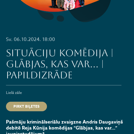
Sv. 06.10.2024. 18:00
Situāciju komēdija |
GLĀBJAS, KAS VAR… |
PAPILDIZRĀDE
Lielā zāle
PIRKT BIĻETES
Pašmāju kriminālseriālu zvaigzne Andris Daugaviņš
debitē Reja Kūnija komēdijas “Glābjas, kas var…”