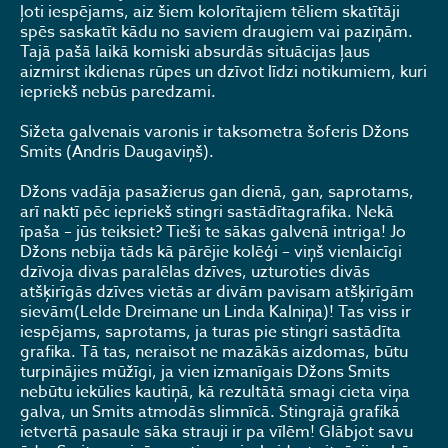
ļoti iespējams, aiz šiem kolorītajiem tēliem skatītāji
spēs saskatīt kādu no saviem draugiem vai paziņām.
Tajā pašā laikā komiski absurdās situācijas ļaus
aizmirst ikdienas rūpes un dzīvot līdzi notikumiem, kuri
iepriekš nebūs paredzami.
Sižeta galvenais varonis ir taksometra šoferis Džons
Smits (Andris Daugaviņš).
Džons vadāja pasažierus gan dienā, gan, saprotams,
arī naktī pēc iepriekš stingri sastādītagrafika. Nekā
īpaša – jūs teiksiet? Tieši te sākas galvenā intriga! Jo
Džons nebija tāds kā pārējie kolēģi – viņš vienlaicīgi
dzīvoja divas paralēlas dzīves, uzturoties divās
atšķirīgās dzīves vietās ar divām pavisam atšķirīgām
sievām(Lelde Dreimane un Linda Kalniņa)! Tas viss ir
iespējams, saprotams, ja turas pie stingri sastādīta
grafika. Tā tas, neraisot ne mazākās aizdomas, būtu
turpinājies mūžīgi, ja vien izmanīgais Džons Smits
nebūtu iekūlies kautiņā, kā rezultātā smagi cieta viņa
galva, un Smits atmodās slimnīcā. Stingrajā grafikā
ietvertā pasaule sāka strauji ir pa vīlēm! Glābjot savu