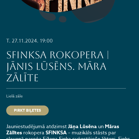
T. 27.11.2024. 19:00
SFINKSA rokopera |
Jānis Lūsēns. Māra
Zālīte
Lielā zāle
PIRKT BIĻETES
Jauniestudējumā atdzimst
Jāņa Lūsēna
un
Māras
Zālītes
rokopera
SFINKSA
– muzikāls stāsts par