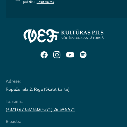
politiku.
Lasīt vairāk
Adrese:
Ropažu iela 2, Rīga (Skatīt kartē)
Tālrunis:
(+371) 67 037 832
(+371) 26 596 971
E-pasts: