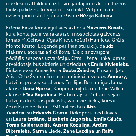
meklēsim atbildi un uzdosim jautājumus kopā. Eižens
Finks palīdzēs. Jo Viņam ir ko teikt. Vēl joprojām”,
uzsver jauniestudējuma režisore
Rēzija Kalniņa.
Eižena Finka lomā iejutīsies aktieris
Maksims Busels
,
kura kontā jau ir vairākas izcili nospēlētas galvenās
lomas M.Čehova Rīgas Krievu teātrī (Hamlets, Grāfs
Monte Kristo, Leģenda par Pianistu u.c.), daudzi
Maksimu atceras arī kā šova “Dejo ar zvaigzni”
pēdējās sezonas uzvarētāju. Otrs Eižena Finka lomas
atveidotājs būs aktieris un dziedātājs
Emīls Kivlenieks
.
Finka sievas Annas lomā
Beāte Zviedre
, Finka mīļoto
Alisi, Otto Švarca firmas mantinieci atveidos
Anmary
,
Latvijas preses karalienes Emīlijas Benjamiņas lomā
aktrise
Dana Bjorka
, Kaupēna mīļotā meitene Vallija –
aktrise
Elīna Bojarkina
, Pratinātājs ar četrām sejām –
Latvijas drošības policists, vācu virsnieks, krievu
čekists un pēckara LPSR milicis būs
Atis
Zviedris
vai
Edvards Grieze
. Rokoperā piedalīsies
arī
Laura Erdlāne, Elizabete Zagorska, Emīls Gilučs,
Toms Kalderauskis, Austra Kozuliņa, Artūrs
Biķernieks, Sarma Liede, Zane Lazdiņa
un
Ralfs