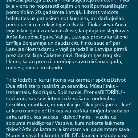
slavenā pareģa Eižena Finka suģestējošo likteni. Finks
bija viena no neparastākajām un noslēpumainākajām
personībām 20.gadsimta Latvijā. Librets veidots,
balstoties uz patiesiem notikumiem, arī darbojošās
personas ir reāli eksistējuši cilvēki – Finka sieva Anna,
viņa īslaicīgā aizraušanās Alise, laupītāja un slepkavas
Anša Kaupēna līgava Vallija, Latvijas preses karaliene
Emīlija Benjamiņa un daudzi citi. Finku sauc arī par
Latvijas Nostradamu – viņš paredzējis Latvijas pirmā
prezidenta Jāņa Čakstes nāvi, Benjamiņas traģisko
likteni, kā arī precīzi pareģojis savu miršanas gadu,
mēnesi, dienu un stundu.
“Ir IzRedzētie, kuru liktenis vai karma ir spēt izDzīvot
Dualitātē starp realitāti un esamību. Mūsu Finks –
Izstumtais. Redzīgais. Spēlmanis. Pret saBIEDRĪBU –
sociumu, kas sevī ietver izdzīvošanu, nodevību,
liekulību, mantkāri, manipulāciju. Tikai jautājums – kurš
ar kuru manipulē? Un kas vai kurš kā diriģents vada šo
cirka izrādi, kas saucas – dzīve? Finks – vizulis uz
sociuma makšķeres? Vai zivs, kura noķerta laikmeta
tīklos? Atbilde katram laikmetam vai gadsimtam sava.
Mums ir sava Laikmeta atBILDE. Jaunajā iestudējumā