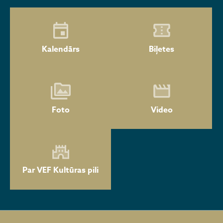
Kalendārs
Biļetes
Foto
Video
Par VEF Kultūras pili