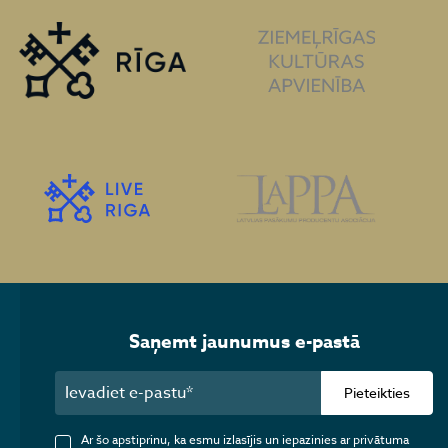
Saņemt jaunumus e-pastā
Pieteikties
Ar šo apstiprinu, ka esmu izlasījis un iepazinies ar privātuma