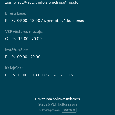
ziemelriga@riga.lv
info.ziemelriga@riga.lv
Biļešu kase:
P.—Sv. 09.00—18.00 / izņemot svētku dienas.
VEF vēstures muzejs:
O.—Sv. 14.00—20.00
Izstāžu zāles:
P.—Sv. 09.00—20.00
Kafejnīca:
P.—Pk. 11.00 — 18.00 / S.—Sv. SLĒGTS
Privātuma politika
Sīkdatnes
© 2026 VEF Kultūras pils