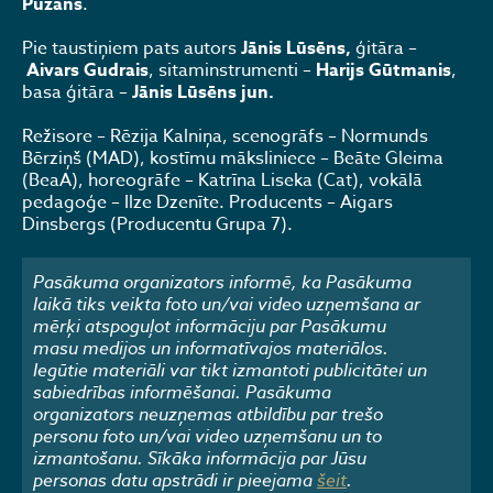
Puzāns
.
Pie taustiņiem pats autors
Jānis Lūsēns,
ģitāra –
Aivars Gudrais
, sitaminstrumenti –
Harijs Gūtmanis
,
basa ģitāra –
Jānis Lūsēns jun.
Režisore – Rēzija Kalniņa, scenogrāfs – Normunds
Bērziņš (MAD), kostīmu māksliniece – Beāte Gleima
(BeaA), horeogrāfe – Katrīna Liseka (Cat), vokālā
pedagoģe – Ilze Dzenīte. Producents – Aigars
Dinsbergs (Producentu Grupa 7).
Pasākuma organizators informē, ka Pasākuma
laikā tiks veikta foto un/vai video uzņemšana ar
mērķi atspoguļot informāciju par Pasākumu
masu medijos un informatīvajos materiālos.
Iegūtie materiāli var tikt izmantoti publicitātei un
sabiedrības informēšanai. Pasākuma
organizators neuzņemas atbildību par trešo
personu foto un/vai video uzņemšanu un to
izmantošanu. Sīkāka informācija par Jūsu
personas datu apstrādi ir pieejama
šeit
.