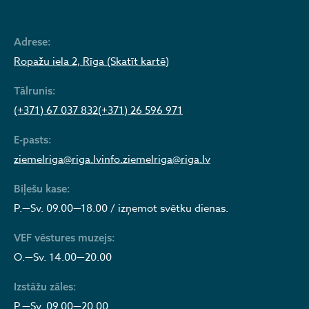
Adrese:
Ropažu iela 2, Rīga (Skatīt kartē)
Tālrunis:
(+371) 67 037 832
(+371) 26 596 971
E-pasts:
ziemelriga@riga.lv
info.ziemelriga@riga.lv
Biļešu kase:
P.—Sv. 09.00—18.00 / izņemot svētku dienas.
VEF vēstures muzejs:
O.—Sv. 14.00—20.00
Izstāžu zāles:
P.—Sv. 09.00—20.00