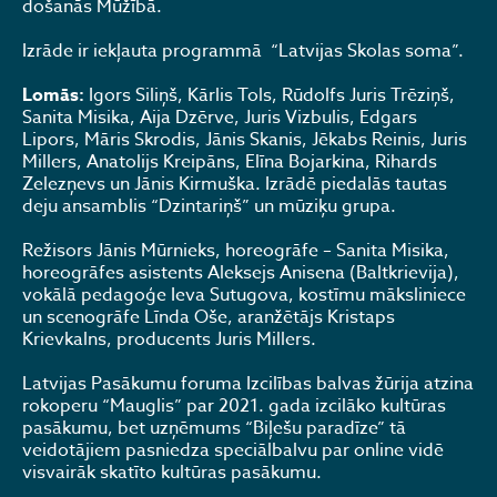
došanās Mūžībā.
Izrāde ir iekļauta programmā “Latvijas Skolas soma”.
Lomās:
Igors Siliņš, Kārlis Tols, Rūdolfs Juris Trēziņš,
Sanita Misika, Aija Dzērve, Juris Vizbulis, Edgars
Lipors, Māris Skrodis, Jānis Skanis, Jēkabs Reinis, Juris
Millers, Anatolijs Kreipāns, Elīna Bojarkina, Rihards
Zelezņevs un Jānis Kirmuška. Izrādē piedalās tautas
deju ansamblis “Dzintariņš” un mūziķu grupa.
Režisors Jānis Mūrnieks, horeogrāfe – Sanita Misika,
horeogrāfes asistents Aleksejs Anisena (Baltkrievija),
vokālā pedagoģe Ieva Sutugova, kostīmu māksliniece
un scenogrāfe Līnda Oše, aranžētājs Kristaps
Krievkalns, producents Juris Millers.
Latvijas Pasākumu foruma Izcilības balvas žūrija atzina
rokoperu “Mauglis” par 2021. gada izcilāko kultūras
pasākumu, bet uzņēmums “Biļešu paradīze” tā
veidotājiem pasniedza speciālbalvu par online vidē
visvairāk skatīto kultūras pasākumu.