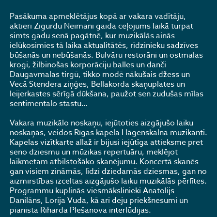
Pasākuma apmeklētājus kopā ar vakara vadītāju,
aktieri Zigurdu Neimani gaida ceļojums laikā turpat
simts gadu senā pagātnē, kur muzikālās ainās
ielūkosimies tā laika aktualitātēs, rīdzinieku sadzīves
būšanās un nebūšanās. Bulvāru restorāni un ostmalas
krogi, žilbinošas korporāciju balles un danči
Daugavmalas tirgū, tikko modē nākušais džess un
Vecā Stendera ziņģes, Bellakorda skaņuplates un
leijerkastes sērīgā dūkšana, paužot sen zudušas mīlas
sentimentālo stāstu…
Vakara muzikālo noskaņu, iejūtoties aizgājušo laiku
noskaņās, veidos Rīgas kapela Hāgenskalna muzikanti.
Kapelas vizītkarte allaž ir bijusi iejūtīga attieksme pret
seno dziesmu un mūzikas repertuāru, meklējot
laikmetam atbilstošāko skanējumu. Koncertā skanēs
gan visiem zināmās, līdzi dziedamās dziesmas, gan no
aizmirstības izceltas aizgājušo laiku muzikālās pērlītes.
Programmu kuplinās viesmākslinieki Anatolijs
Danilāns, Lorija Vuda, kā arī deju priekšnesumi un
pianista Riharda Plešanova interlūdijas.