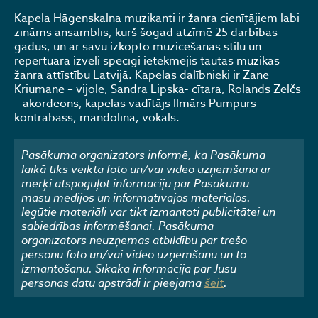
Kapela Hāgenskalna muzikanti ir žanra cienītājiem labi
zināms ansamblis, kurš šogad atzīmē 25 darbības
gadus, un ar savu izkopto muzicēšanas stilu un
repertuāra izvēli spēcīgi ietekmējis tautas mūzikas
žanra attīstību Latvijā. Kapelas dalībnieki ir Zane
Kriumane – vijole, Sandra Lipska- cītara, Rolands Zelčs
– akordeons, kapelas vadītājs Ilmārs Pumpurs –
kontrabass, mandolīna, vokāls.
Pasākuma organizators informē, ka Pasākuma
laikā tiks veikta foto un/vai video uzņemšana ar
mērķi atspoguļot informāciju par Pasākumu
masu medijos un informatīvajos materiālos.
Iegūtie materiāli var tikt izmantoti publicitātei un
sabiedrības informēšanai. Pasākuma
organizators neuzņemas atbildību par trešo
personu foto un/vai video uzņemšanu un to
izmantošanu. Sīkāka informācija par Jūsu
personas datu apstrādi ir pieejama
šeit
.