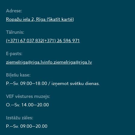
Adrese:
Ropažu iela 2, Rīga (Skatīt kartē)
Tālrunis:
(+371) 67 037 832
(+371) 26 596 971
E-pasts:
ziemelriga@riga.lv
info.ziemelriga@riga.lv
Biļešu kase:
P.—Sv. 09.00—18.00 / izņemot svētku dienas.
VEF vēstures muzejs:
O.—Sv. 14.00—20.00
Izstāžu zāles:
P.—Sv. 09.00—20.00