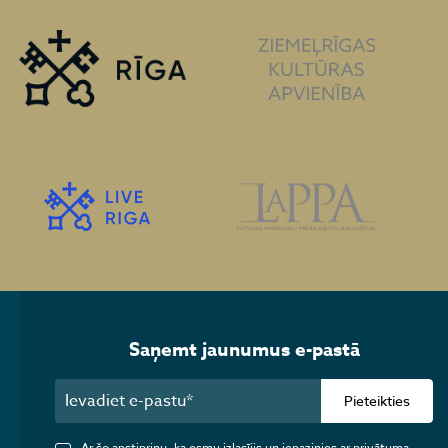
Saņemt jaunumus e-pastā
Pieteikties
Ar šo apstiprinu, ka esmu izlasījis un iepazinies ar privātuma