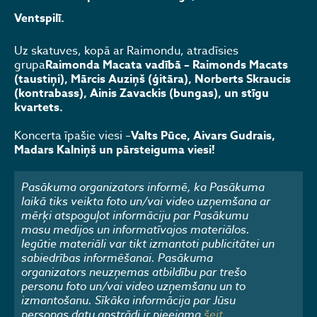
Ventspilī.
Uz skatuves, kopā ar Raimondu, atradīsies
grupa
Raimonda Macata vadībā – Raimonds Macats
(taustiņi), Mārcis Auziņš (ģitāra), Norberts Skraucis
(kontrabass), Ainis Zavackis (bungas), un stīgu
kvartets.
Koncerta īpašie viesi –
Valts Pūce, Aivars Gudrais,
Madars Kalniņš un pārsteiguma viesi!
Pasākuma organizators informē, ka Pasākuma
laikā tiks veikta foto un/vai video uzņemšana ar
mērķi atspoguļot informāciju par Pasākumu
masu medijos un informatīvajos materiālos.
Iegūtie materiāli var tikt izmantoti publicitātei un
sabiedrības informēšanai. Pasākuma
organizators neuzņemas atbildību par trešo
personu foto un/vai video uzņemšanu un to
izmantošanu. Sīkāka informācija par Jūsu
personas datu apstrādi ir pieejama
šeit
.