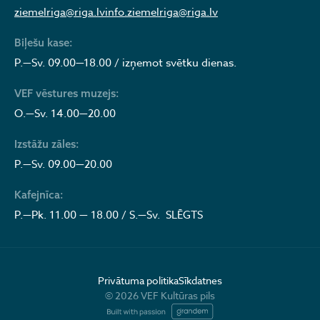
ziemelriga@riga.lv
info.ziemelriga@riga.lv
Biļešu kase:
P.—Sv. 09.00—18.00 / izņemot svētku dienas.
VEF vēstures muzejs:
O.—Sv. 14.00—20.00
Izstāžu zāles:
P.—Sv. 09.00—20.00
Kafejnīca:
P.—Pk. 11.00 — 18.00 / S.—Sv. SLĒGTS
Privātuma politika
Sīkdatnes
© 2026 VEF Kultūras pils