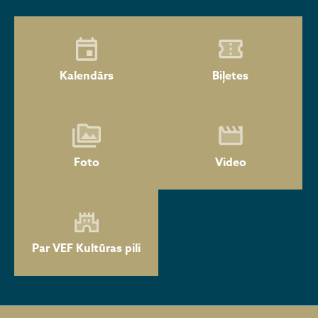
Kalendārs
Biļetes
Foto
Video
Par VEF Kultūras pili