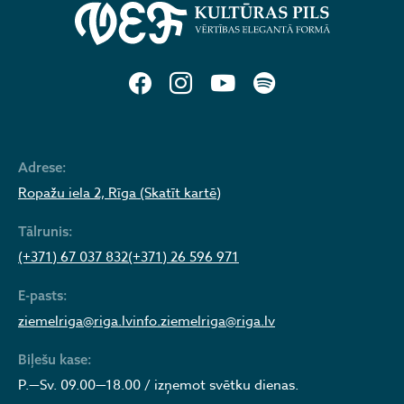
Adrese:
Ropažu iela 2, Rīga (Skatīt kartē)
Tālrunis:
(+371) 67 037 832
(+371) 26 596 971
E-pasts:
ziemelriga@riga.lv
info.ziemelriga@riga.lv
Biļešu kase:
P.—Sv. 09.00—18.00 / izņemot svētku dienas.