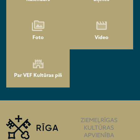
Foto
Video
Par VEF Kultūras pili