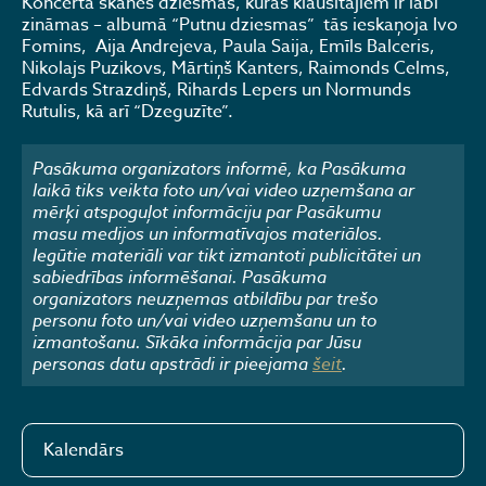
Koncertā skanēs dziesmas, kuras klausītājiem ir labi
zināmas – albumā “Putnu dziesmas” tās ieskaņoja Ivo
Fomins, Aija Andrejeva, Paula Saija, Emīls Balceris,
Nikolajs Puzikovs, Mārtiņš Kanters, Raimonds Celms,
Edvards Strazdiņš, Rihards Lepers un Normunds
Rutulis, kā arī “Dzeguzīte”.
Pasākuma organizators informē, ka Pasākuma
laikā tiks veikta foto un/vai video uzņemšana ar
mērķi atspoguļot informāciju par Pasākumu
masu medijos un informatīvajos materiālos.
Iegūtie materiāli var tikt izmantoti publicitātei un
sabiedrības informēšanai. Pasākuma
organizators neuzņemas atbildību par trešo
personu foto un/vai video uzņemšanu un to
izmantošanu. Sīkāka informācija par Jūsu
personas datu apstrādi ir pieejama
šeit
.
Kalendārs