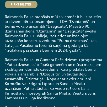
PIRKT BIĻETES
Raimonda Paula radošais mūžs vienmēr ir bijis saistīts
ar diviem bērnu ansambļiem – TDA “Dzintariņš” un
bērnu vokālo ansambli “Dzeguzīte”. Maestro 90.
dzimšanas dienā “Dzintariņš” un “Dzeguzīte” sveiks
Raimondu Paulu jubilejā, izdziedot un izdejojot
aizraujošo koncertuzvedumu “Putnu dziesmas”, kas
Latvijas Pasākumu forumā saņēma godalgu kā
“Izcilākais pasākums bērniem 2024. gadā”.
Raimonda Paula un Guntara Rača dziesmu programma
“Putnu dziesmas” ir īpaši ģimenēm un mūsu mazajiem
skatītājiem domāts uzvedums, kurā piedalās bērnu
vokālais ansamblis “Dzeguzīte” un tautas deju
ansamblis “Dzintariņš”. Kopā ar ar aktieriem Jāni
Kirmušku vai Edgaru Liporu un Sandiju Misiku
uzzināsim Putnu stāstus, ko veido režisore Laila
Kirmuška un horeogrāfi Sanita Misika, Viesturs Juris
Lammass un Līga Indriksone.