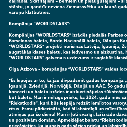
daiļradei. Skatītājiem – bērniem un pieaugušajiem – šī 
stāstu, jo gandrīz neviena Ziemassvētku un Jaunā gada
varoņu klatbūtnes.
Kompānija “WORLDSTARS”:
Kompānijas “WORLDSTARS” izrādēs piedalās Parīzes ope
Barselonas baleta, Bordo Nacionālā baleta, Dānijas Kara
“WORLDSTARS” projekti norisinās Latvijā, Igaunijā, Zvi
augstākās klases baletu, kas iedvesmo un aizkustina. K
“WORLDSTARS” galvenais uzdevums ir saglabāt klasis
Olga Azizova – kompānijas “WORLDSTARS” valdes locek
“Es lepojos ar to, ka jau divpadsmit gadus kompānija
Igaunijā, Zviedrijā, Norvēģijā, Dānijā un AAE. Šo gadu
koncerti un baleta izrādes ir aizkustinājušas tūkstošiem
būt balets. Man ir milzīgs prieks, ka 2024. gadu mēs sā
“Riekstkodis”, kurā būs iespēja redzēt iemīļotos varoņ
citus. Esmu pārliecināta, kad šī labsirdīgā un mīlestības
atmiņas par šo dienu! Man ir ļoti svarīgi, lai izrāde 
un pozitīvām domām. Apmeklējiet baletu “Riekstkodis”,
priecāsieties, ka jaunais gads sācies prieka un labsirdī