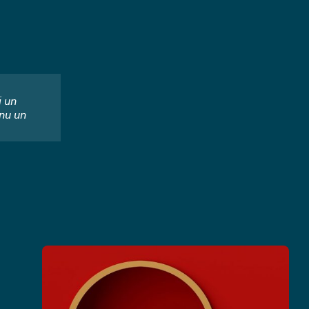
i un
nu un