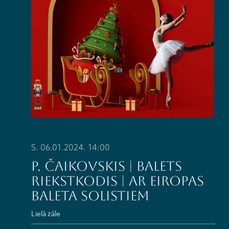
S. 06.01.2024. 14:00
P. Čaikovskis | balets
RIEKSTKODIS | ar Eiropas
baleta solistiem
Lielā zāle