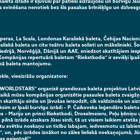
baleta izrāde ir kļuvusi par patiesi aizraujošu un burvīgu J
 svinēšana nenotiek bez šīs pasakas brīnišķīgo un dzīves
ras, La Scala, Londonas Karaliskā baleta, Čehijas Nacionā
liskā baleta un citu teātru baleta solisti un mākslinieki. Š
edrijā, Norvēģijā, Dānijā un AAE, sniedzot skatītājiem ies
ompānijas repertuārā baletam “Riekstkodis” ir sevišķi īpaš
kā baleta mantojumu.
le, viesizrāžu organizatore:
 „WORLDSTARS” organizē grandiozus baleta projektus Latvi
 laikā mūsu kompānijas organizētie pasaules baleta zvaigžņ
 skatītāju sirdis un ļāvušas ieraudzīt, cik valdzinošs un aiz
ksim ar īpaši burvīgu izrādi – P. Čaikovska leģendāro baletu
us – Mariju un princi Riekstkodi, Droselmeieru, Peļu ķēniņu
 pilnā izrāde aizskars Jūsu sirdi, tā uz visiem laikiem atstās
dāvātu svētku noskaņu un ticību labajam, iedvesmotu uz labi
 un, pēc izrādes iznākot no zāles lieliskā noskaņojumā, Jū
bas gaisotnē!”