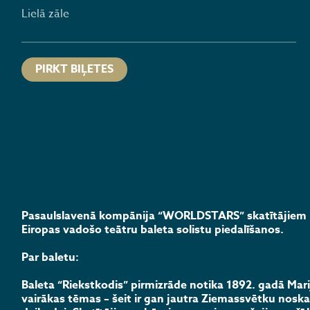
Lielā zāle
PIRKT BIĻETES
Pasaulslavenā kompānija “WORLDSTARS” skatītājiem pi
Eiropas vadošo teātru baleta solistu piedalīšanos.
Par baletu:
Baleta “Riekstkodis” pirmizrāde notika 1892. gadā Marij
vairākas tēmas – šeit ir gan jautra Ziemassvētku noska