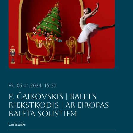
Pk. 05.01.2024. 15:30
P. Čaikovskis | balets
RIEKSTKODIS | ar Eiropas
baleta solistiem
Lielā zāle