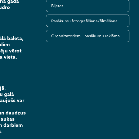
aunā gada
Biļetes
gudro
Pasākumu fotografēšana/filmēšana
Organizatoriem – pasākumu reklāma
lā baleta,
odien
pēju vērot
a vieta.
jā,
u galā
raujošs var
 un daudzus
 jaukas
em darbiem
s