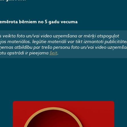
piemērota bērniem no 5 gadu vecuma
 veikta foto un/vai video uzņemšana ar mērķi atspoguļot
 materiālos. Iegūtie materiāli var tikt izmantoti publicitāte
emas atbildību par trešo personu foto un/vai video uzņemša
atu apstrādi ir pieejama
šeit
.