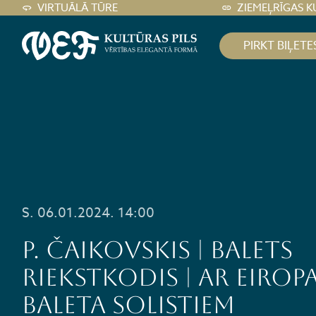
VIRTUĀLĀ TŪRE
ZIEMEĻRĪGAS K
PIRKT BIĻETE
S. 06.01.2024. 14:00
P. Čaikovskis | balets
RIEKSTKODIS | ar Eirop
baleta solistiem