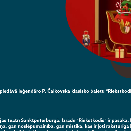
edāvā leģendāro P. Čaikovska klasisko baletu “Riekstkodi
as teātrī Sanktpēterburgā. Izrāde “Riekstkodis” ir pasaka, 
ņa, gan noslēpumainība, gan mistika, kas ir ļoti raksturīg