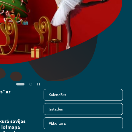
Pause
s” ar
Kalendārs
Izstādes
kurā savijas
#Ēkultūra
a Hofmaņa