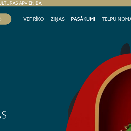
ULTŪRAS APVIENĪBA
S
VEF RĪKO
ZIŅAS
PASĀKUMI
TELPU NOM
as