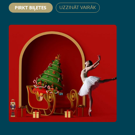
UZZINĀT VAIRĀK
PIRKT BIĻETES