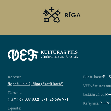
P.—S
Adrese:
Biļešu kase:
Ropažu iela 2, Rīga (Skatīt kartē)
VEF vēstures mu
Tālrunis:
P.—
Izstāžu zāles:
(+371) 67 037 832
(+371) 26 596 971
P.—Pk.
Kafejnīca:
E-pasts: