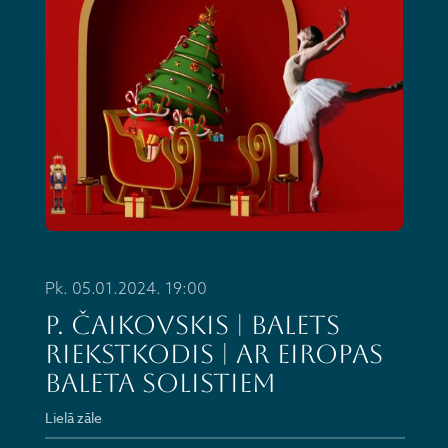
Pk. 05.01.2024. 19:00
P. Čaikovskis | balets
RIEKSTKODIS | ar Eiropas
baleta solistiem
Lielā zāle