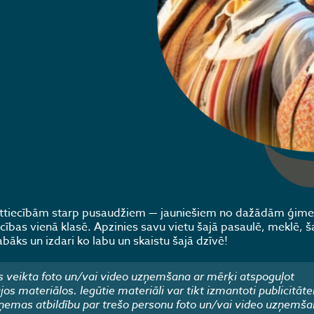
 attiecībām starp pusaudžiem — jauniešiem no dažādām ģim
ības vienā klasē. Apzinies savu vietu šajā pasaulē, meklē, š
abāks un izdari ko labu un skaistu šajā dzīvē!
 veikta foto un/vai video uzņemšana ar mērķi atspoguļot
 materiālos. Iegūtie materiāli var tikt izmantoti publicitāte
emas atbildību par trešo personu foto un/vai video uzņemša