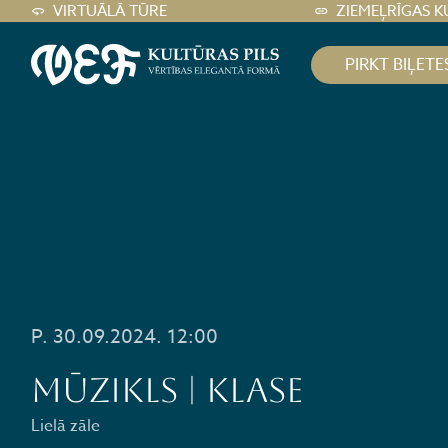
VIRTUĀLĀ TŪRE
ZIEMEĻRĪGAS K
PIRKT BIĻETE
P. 30.09.2024. 12:00
MŪZIKLS | KLASE
Lielā zāle