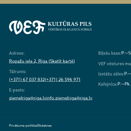
P.—S
Adrese:
Biļešu kase:
Ropažu iela 2, Rīga (Skatīt kartē)
VEF vēstures mu
Tālrunis:
P.—
Izstāžu zāles:
(+371) 67 037 832
(+371) 26 596 971
P.—Pk.
Kafejnīca:
E-pasts:
ziemelriga@riga.lv
info.ziemelriga@riga.lv
Privātuma politika
Sīkdatnes