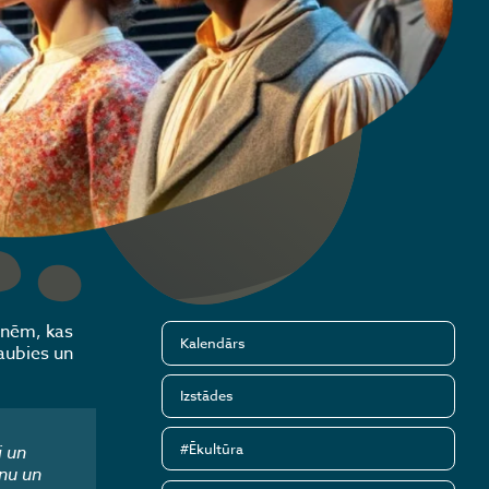
enēm, kas
Kalendārs
aubies un
Izstādes
#Ēkultūra
i un
nu un