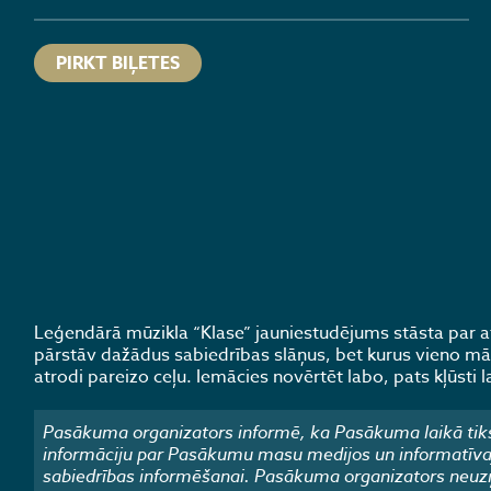
PIRKT BIĻETES
Leģendārā mūzikla “Klase” jauniestudējums stāsta par
pārstāv dažādus sabiedrības slāņus, bet kurus vieno māc
atrodi pareizo ceļu. Iemācies novērtēt labo, pats kļūsti l
Pasākuma organizators informē, ka Pasākuma laikā tiks
informāciju par Pasākumu masu medijos un informatīvajos
sabiedrības informēšanai. Pasākuma organizators neuzņ