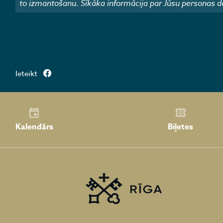
to izmantošanu. Sīkāka informācija par Jūsu personas d
Ieteikt
Kalendārs
Biļetes