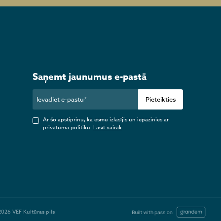
Saņemt jaunumus e-pastā
Pieteikties
Ar šo apstiprinu, ka esmu izlasījis un iepazinies ar
privātuma politiku.
Lasīt vairāk
2026 VEF Kultūras pils