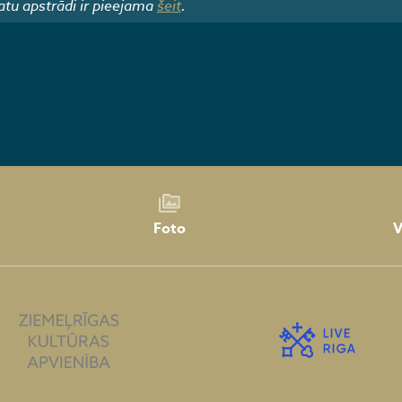
atu apstrādi ir pieejama
šeit
.
Foto
V