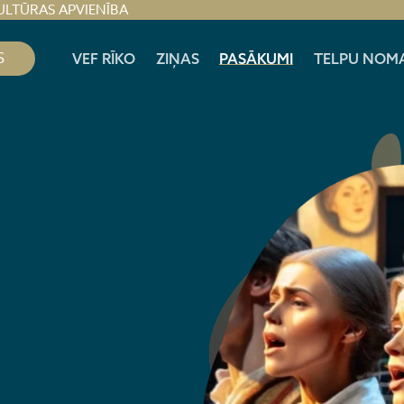
ULTŪRAS APVIENĪBA
S
VEF RĪKO
ZIŅAS
PASĀKUMI
TELPU NOM