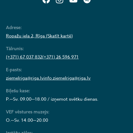
Adrese:
Ropažu iela 2, Rīga (Skatīt kartē)
Tālrunis:
(+371) 67 037 832
(+371) 26 596 971
E-pasts:
ziemelriga@riga.lv
info.ziemelriga@riga.lv
Biļešu kase:
P.—Sv. 09.00—18.00 / izņemot svētku dienas.
VEF vēstures muzejs:
O.—Sv. 14.00—20.00
Izstāžu zāles: