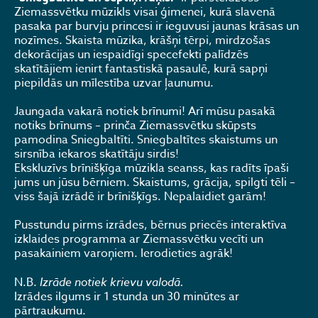
Ziemassvētku mūzikls visai ģimenei, kurā slavenā
pasaka par burvju princesi ir ieguvusi jaunas krāsas un
nozīmes. Skaista mūzika, krāšņi tērpi, mirdzošas
dekorācijas un iespaidīgi specefekti palīdzēs
skatītājiem ienirt fantastiskā pasaulē, kurā sapņi
piepildās un mīlestība uzvar ļaunumu.
Jaungada vakarā notiek brīnumi! Arī mūsu pasakā
notiks brīnums – prinča Ziemassvētku skūpsts
pamodina Sniegbaltīti. Sniegbaltītes skaistums un
sirsnība iekaros skatītāju sirdis!
Ekskluzīvs brīnišķīga mūzikla seanss, kas radīts īpaši
jums un jūsu bērniem. Skaistums, grācija, spilgti tēli –
viss šajā izrādē ir brīnišķīgs. Nepalaidiet garām!
Pusstundu pirms izrādes, bērnus priecēs interaktīva
izklaides programma ar Ziemassvētku vecīti un
pasakainiem varoņiem. Ierodieties agrāk!
N.B.
Izrāde notiek krievu valodā.
Izrādes ilgums ir 1 stunda un 30 minūtes ar
pārtraukumu.