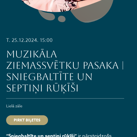
T. 25.12.2024. 15:00
Muzikāla
Ziemassvētku pasaka |
SNIEGBALTĪTE UN
SEPTIŅI RŪĶĪŠI
Lielā zāle
PIRKT BIĻETES
“Sniegbaltīte un septiņi rūķīši”
ir pārsteidzošs