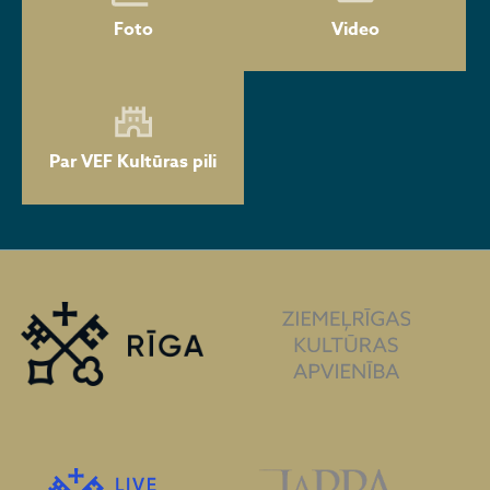
Foto
Video
Par VEF Kultūras pili