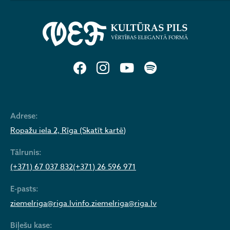
Adrese:
Ropažu iela 2, Rīga (Skatīt kartē)
Tālrunis:
(+371) 67 037 832
(+371) 26 596 971
E-pasts:
ziemelriga@riga.lv
info.ziemelriga@riga.lv
Biļešu kase: