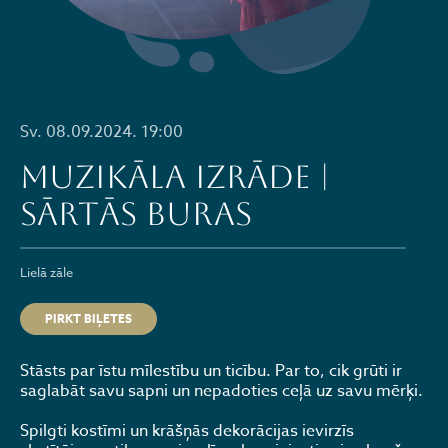
Sv. 08.09.2024. 19:00
MUZIKĀLA IZRĀDE |
SĀRTĀS BURAS
Lielā zāle
PIRKT BIĻETES
Stāsts par īstu mīlestību un ticību. Par to, cik grūti ir
saglabāt savu sapni un nepadoties ceļā uz savu mērķi.
Spilgti kostīmi un krāšņās dekorācijas ievirzīs