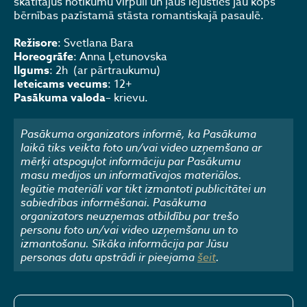
skatītājus notikumu virpulī un ļaus iejusties jau kopš
bērnības pazīstamā stāsta romantiskajā pasaulē.
Režisore
: Svetlana Bara
Horeogrāfe
: Anna Ļetunovska
Ilgums
: 2h (ar pārtraukumu)
Ieteicams vecums
: 12+
Pasākuma valoda
– krievu.
Pasākuma organizators informē, ka Pasākuma
laikā tiks veikta foto un/vai video uzņemšana ar
mērķi atspoguļot informāciju par Pasākumu
masu medijos un informatīvajos materiālos.
Iegūtie materiāli var tikt izmantoti publicitātei un
sabiedrības informēšanai. Pasākuma
organizators neuzņemas atbildību par trešo
personu foto un/vai video uzņemšanu un to
izmantošanu. Sīkāka informācija par Jūsu
personas datu apstrādi ir pieejama
šeit
.