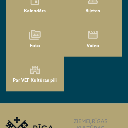
Kalendārs
Biļetes
Foto
Video
Par VEF Kultūras pili