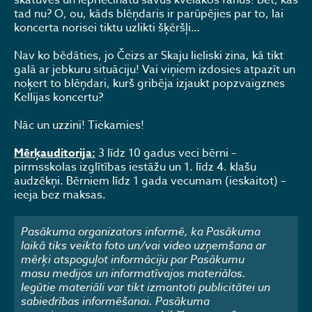
skatuves un iepriecinātu savus kvēlākos fanus! Bet, kas
tad nu? O, ou, kāds blēņdaris ir parūpējies par to, lai
koncerta norisei tiktu uzlikti šķēršļi…
Nav ko bēdāties, jo Čeizs ar Skaju lieliski zina, kā tikt
galā ar jebkuru situāciju! Vai viņiem izdosies atpazīt un
noķert to blēņdari, kurš gribēja izjaukt popzvaigznes
Kellijas koncertu?
Nāc un uzzini! Tiekamies!
Mērķauditorija:
3 līdz 10 gadus veci bērni –
pirmsskolas izglītības iestāžu un 1. līdz 4. klašu
audzēkņi. Bērniem līdz 1 gada vecumam (ieskaitot) –
ieeja bez maksas.
Pasākuma organizators informē, ka Pasākuma
laikā tiks veikta foto un/vai video uzņemšana ar
mērķi atspoguļot informāciju par Pasākumu
masu medijos un informatīvajos materiālos.
Iegūtie materiāli var tikt izmantoti publicitātei un
sabiedrības informēšanai. Pasākuma