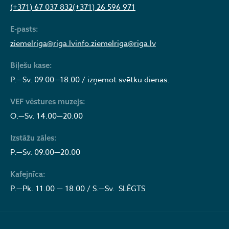
(+371) 67 037 832
(+371) 26 596 971
E-pasts:
ziemelriga@riga.lv
info.ziemelriga@riga.lv
Biļešu kase:
P.—Sv. 09.00—18.00 / izņemot svētku dienas.
VEF vēstures muzejs:
O.—Sv. 14.00—20.00
Izstāžu zāles:
P.—Sv. 09.00—20.00
Kafejnīca:
P.—Pk. 11.00 — 18.00 / S.—Sv. SLĒGTS