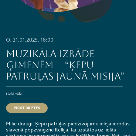
O. 21.01.2025. 18:00
Muzikāla izrāde
ģimenēm – “Ķepu
patruļas jaunā misija”
Lielā zāle
PIRKT BIĻETES
Mīļie draugi, Ķepu patruļas piedzīvojumu ielejā ierodas
slavenā popzvaigzne Kellija, lai uzstātos uz lielās