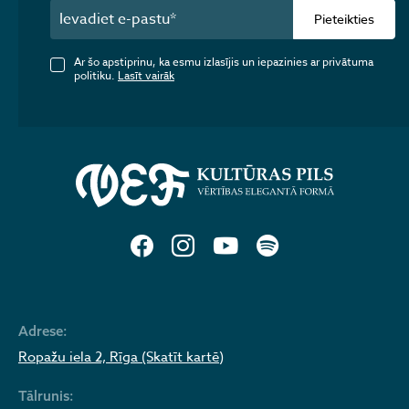
Pieteikties
Ar šo apstiprinu, ka esmu izlasījis un iepazinies ar privātuma
politiku.
Lasīt vairāk
Adrese:
Ropažu iela 2, Rīga (Skatīt kartē)
Tālrunis: