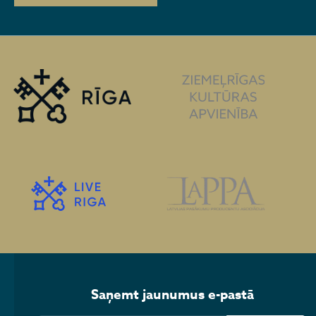
Saņemt jaunumus e-pastā