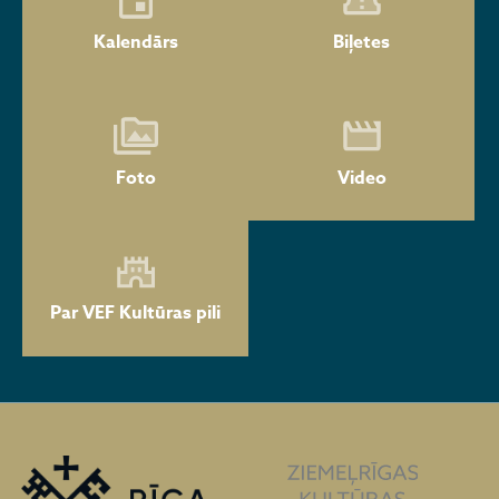
Kalendārs
Biļetes
Foto
Video
Par VEF Kultūras pili