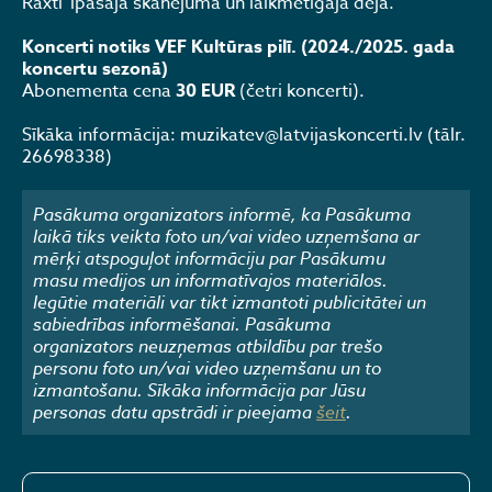
Raxti”īpašajā skanējumā un laikmetīgajā dejā.
Koncerti notiks VEF Kultūras pilī. (2024./2025. gada
koncertu sezonā)
Abonementa cena
30 EUR
(četri koncerti).
Sīkāka informācija: muzikatev@latvijaskoncerti.lv (tālr.
26698338)
Pasākuma organizators informē, ka Pasākuma
laikā tiks veikta foto un/vai video uzņemšana ar
mērķi atspoguļot informāciju par Pasākumu
masu medijos un informatīvajos materiālos.
Iegūtie materiāli var tikt izmantoti publicitātei un
sabiedrības informēšanai. Pasākuma
organizators neuzņemas atbildību par trešo
personu foto un/vai video uzņemšanu un to
izmantošanu. Sīkāka informācija par Jūsu
personas datu apstrādi ir pieejama
šeit
.