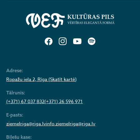
Adrese:
Ropažu iela 2, Rīga (Skatīt kartē)
Tālrunis:
(+371) 67 037 832
(+371) 26 596 971
E-pasts:
ziemelriga@riga.lv
info.ziemelriga@riga.lv
Biļešu kase: