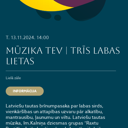
T. 13.11.2024. 14:00
MŪZIKA TEV | TRĪS LABAS
LIETAS
Lielā zāle
INFORMĀCIJA
Latviešu tautas brīnumpasaka par labas sirds,
vienkāršības un attapības uzvaru pār alkatību,
mantrausību, ļaunumu un viltu. Latviešu tautas
mūzika, Im.Kalniņa dziesmas grupas “Raxtu