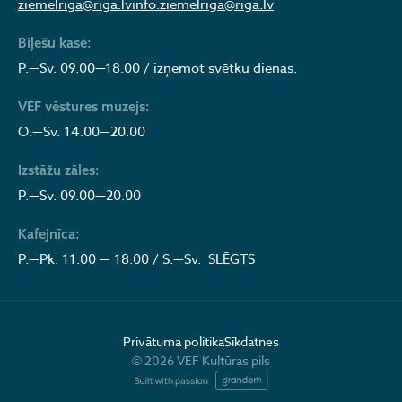
ziemelriga@riga.lv
info.ziemelriga@riga.lv
Biļešu kase:
P.—Sv. 09.00—18.00 / izņemot svētku dienas.
VEF vēstures muzejs:
O.—Sv. 14.00—20.00
Izstāžu zāles:
P.—Sv. 09.00—20.00
Kafejnīca:
P.—Pk. 11.00 — 18.00 / S.—Sv. SLĒGTS
Privātuma politika
Sīkdatnes
© 2026 VEF Kultūras pils