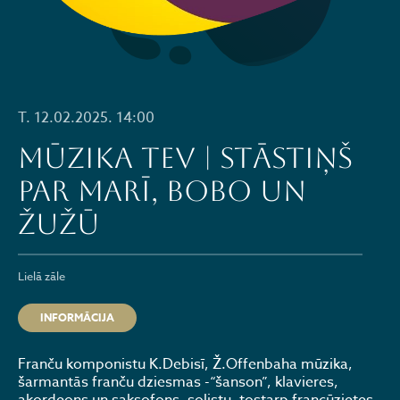
T. 12.02.2025. 14:00
MŪZIKA TEV | STĀSTIŅŠ
PAR MARĪ, BOBO UN
ŽUŽŪ
Lielā zāle
INFORMĀCIJA
Franču komponistu K.Debisī, Ž.Offenbaha mūzika,
šarmantās franču dziesmas -“šanson”, klavieres,