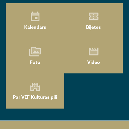
Kalendārs
Biļetes
Foto
Video
Par VEF Kultūras pili