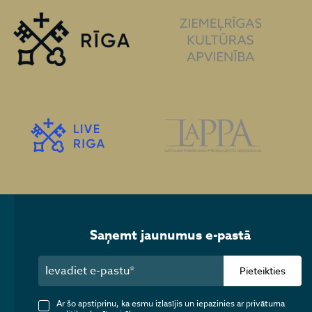
Saņemt jaunumus e-pastā
Pieteikties
Ar šo apstiprinu, ka esmu izlasījis un iepazinies ar privātuma