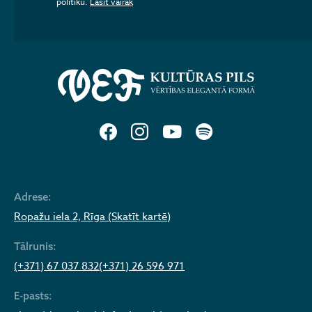
politiku.
Lasīt vairāk
Adrese:
Ropažu iela 2, Rīga (Skatīt kartē)
Tālrunis:
(+371) 67 037 832
(+371) 26 596 971
E-pasts: