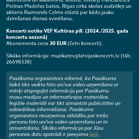
akordeons un saksofons, solistu, tostarp francūzietes
Perīnas Madefas balsis, Rīgas cirka skolas audzēkņi un
aktieris Raimonds Celms stāstā par kādu jauku
dzimšanas dienas svinēšanu.
Koncerti notiks VEF Kultūras pilī. (2024./2025. gada
koncertu sezonā)
Abonementa cena
30 EUR
(četri koncerti).
Sīkāka informācija: muzikatev@latvijaskoncerti.lv (tālr.
26698338)
Pasākuma organizators informē, ka Pasākuma
laikā tiks veikta foto un/vai video uzņemšana ar
mērķi atspoguļot informāciju par Pasākumu
masu medijos un informatīvajos materiālos.
Iegūtie materiāli var tikt izmantoti publicitātei un
sabiedrības informēšanai. Pasākuma
organizators neuzņemas atbildību par trešo
personu foto un/vai video uzņemšanu un to
izmantošanu. Sīkāka informācija par Jūsu
personas datu apstrādi ir pieejama
šeit
.