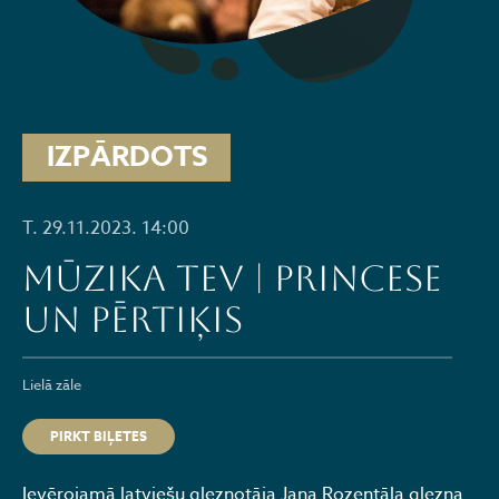
IZPĀRDOTS
T. 29.11.2023. 14:00
MŪZIKA TEV | PRINCESE
UN PĒRTIĶIS
Lielā zāle
PIRKT BIĻETES
Ievērojamā latviešu gleznotāja Jaņa Rozentāla glezna