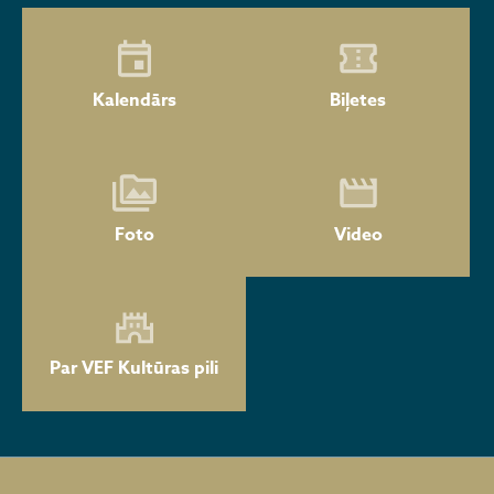
Kalendārs
Biļetes
Foto
Video
Par VEF Kultūras pili