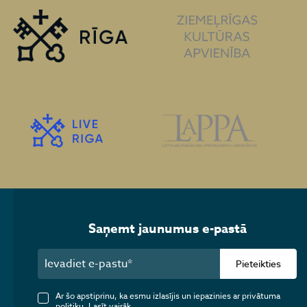
Saņemt jaunumus e-pastā
Pieteikties
Ar šo apstiprinu, ka esmu izlasījis un iepazinies ar privātuma
politiku.
Lasīt vairāk