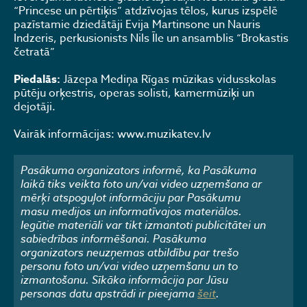
“Princese un pērtiķis” atdzīvojas tēlos, kurus izspēlē
pazīstamie dziedātāji Evija Martinsone un Nauris
Indzeris, perkusionists Nils Īle un ansamblis “Brokastis
četratā”
Piedalās:
Jāzepa Mediņa Rīgas mūzikas vidusskolas
pūtēju orķestris, operas solisti, kamermūziķi un
dejotāji.
Vairāk informācijas: www.muzikatev.lv
Pasākuma organizators informē, ka Pasākuma
laikā tiks veikta foto un/vai video uzņemšana ar
mērķi atspoguļot informāciju par Pasākumu
masu medijos un informatīvajos materiālos.
Iegūtie materiāli var tikt izmantoti publicitātei un
sabiedrības informēšanai. Pasākuma
organizators neuzņemas atbildību par trešo
personu foto un/vai video uzņemšanu un to
izmantošanu. Sīkāka informācija par Jūsu
personas datu apstrādi ir pieejama
šeit
.