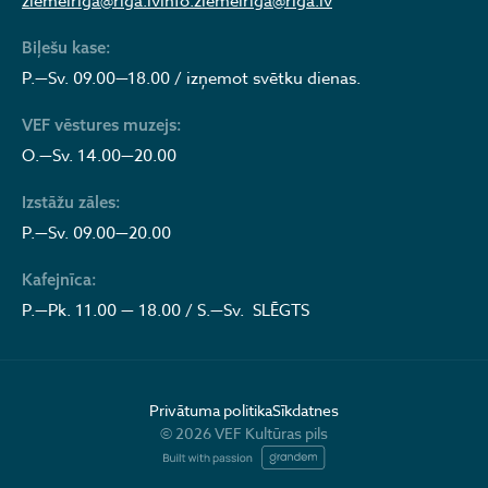
ziemelriga@riga.lv
info.ziemelriga@riga.lv
Biļešu kase:
P.—Sv. 09.00—18.00 / izņemot svētku dienas.
VEF vēstures muzejs:
O.—Sv. 14.00—20.00
Izstāžu zāles:
P.—Sv. 09.00—20.00
Kafejnīca:
P.—Pk. 11.00 — 18.00 / S.—Sv. SLĒGTS
Privātuma politika
Sīkdatnes
© 2026 VEF Kultūras pils