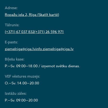
Adrese:
Ropažu iela 2, Rīga (Skatīt kartē)
Tālrunis:
(+371) 67 037 832
(+371) 26 596 971
E-pasts:
ziemelriga@riga.lv
info.ziemelriga@riga.lv
Biļešu kase:
P.—Sv. 09.00—18.00 / izņemot svētku dienas.
VEF vēstures muzejs:
O.—Sv. 14.00—20.00
Izstāžu zāles:
P.—Sv. 09.00—20.00