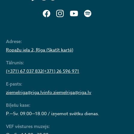
Adrese:
Ropažu iela 2, Rīga (Skatīt kartē)
Tālrunis:
(+371) 67 037 832
(+371) 26 596 971
E-pasts:
ziemelriga@riga.lv
info.ziemelriga@riga.lv
Biļešu kase:
P.—Sv. 09.00—18.00 / izņemot svētku dienas.
VEF vēstures muzejs: