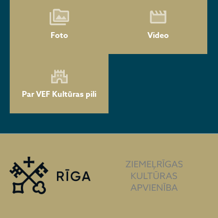
Foto
Video
Par VEF Kultūras pili