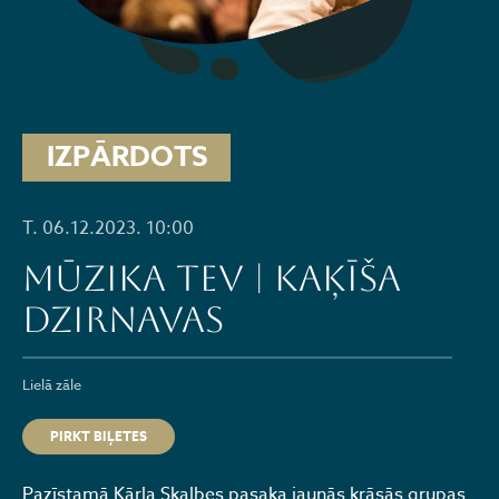
IZPĀRDOTS
T. 06.12.2023. 10:00
MŪZIKA TEV | KAĶĪŠA
DZIRNAVAS
Lielā zāle
PIRKT BIĻETES
Pazīstamā Kārļa Skalbes pasaka jaunās krāsās grupas