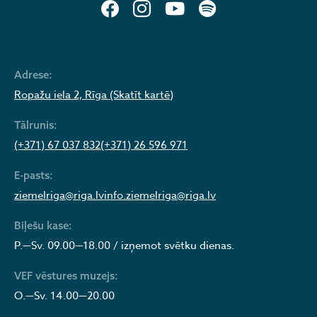
Adrese:
Ropažu iela 2, Rīga (Skatīt kartē)
Tālrunis:
(+371) 67 037 832
(+371) 26 596 971
E-pasts:
ziemelriga@riga.lv
info.ziemelriga@riga.lv
Biļešu kase:
P.—Sv. 09.00—18.00 / izņemot svētku dienas.
VEF vēstures muzejs:
O.—Sv. 14.00—20.00