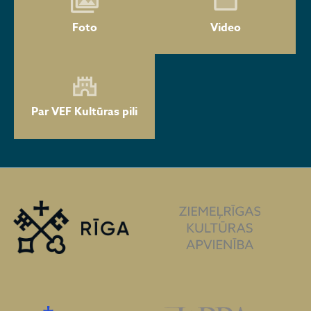
Foto
Video
Par VEF Kultūras pili