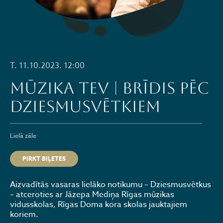
T. 11.10.2023. 12:00
MŪZIKA TEV | BRĪDIS PĒC
DZIESMUSVĒTKIEM
Lielā zāle
PIRKT BIĻETES
Aizvadītās vasaras lielāko notikumu – Dziesmusvētkus
– atceroties ar Jāzepa Mediņa Rīgas mūzikas
vidusskolas, Rīgas Doma kora skolas jauktajiem
koriem.