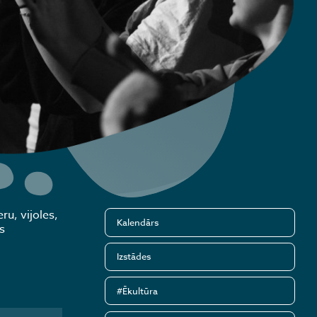
ru, vijoles,
Kalendārs
s
Izstādes
#Ēkultūra