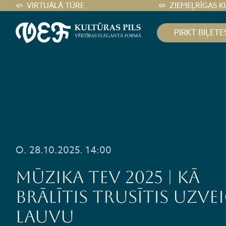
VIRTUĀLĀ TŪRE
ZIEMEĻRĪGAS K
PIRKT BIĻETE
O. 28.10.2025. 14:00
MŪZIKA TEV 2025 | KĀ
BRĀLĪTIS TRUSĪTIS UZVE
LAUVU