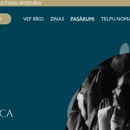
ULTŪRAS APVIENĪBA
S
VEF RĪKO
ZIŅAS
PASĀKUMI
TELPU NOM
ICA