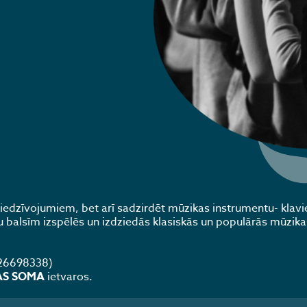
piedzīvojumiem, bet arī sadzirdēt mūzikas instrumentu- klavie
ku balsīm izspēlēs un izdziedās klasiskās un populārās mūzika
. 26698338)
LAS SOMA
ietvaros.