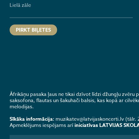
Lielā zāle
PIRKT BIĻETES
Āfrikāņu pasaka ļaus ne tikai dzīvot līdzi džungļu zvēru 
saksofona, flautas un šakuhači balsis, kas kopā ar cilvē
melodijas.
Sīkāka informācija:
muzikatev@latvijaskoncerti.lv (tālr
Apmeklējums iespējams arī
iniciatīvas LATVIJAS SKO