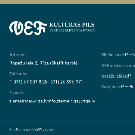
P.—S
Adrese:
Biļešu kase:
Ropažu iela 2, Rīga (Skatīt kartē)
VEF vēstures mu
Tālrunis:
P.—
Izstāžu zāles:
(+371) 67 037 832
(+371) 26 596 971
P.—Pk.
Kafejnīca:
E-pasts:
ziemelriga@riga.lv
info.ziemelriga@riga.lv
Privātuma politika
Sīkdatnes