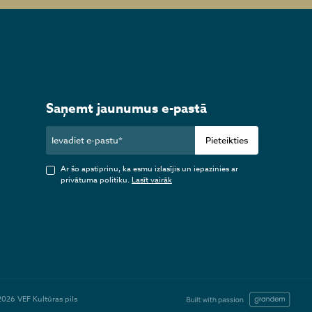
Saņemt jaunumus e-pastā
Pieteikties
Ar šo apstiprinu, ka esmu izlasījis un iepazinies ar
privātuma politiku.
Lasīt vairāk
2026 VEF Kultūras pils