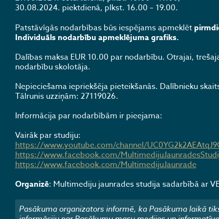
30.08.2024. piektdienā, plkst. 16.00 – 19.00.
Patstāvīgās nodarbības būs iespējams apmeklēt
pirmdi
Individuāls nodarbību apmeklējuma grafiks.
Dalības maksa EUR 10.00 par nodarbību. Otrajai, trešaja
nodarbību skolotāja.
Nepieciešama iepriekšēja pieteikšanās. Dalībnieku skaits
Tālrunis uzziņām: 27119026.
Informācija par nodarbībām ir pieejama:
Vairāk par studiju:
https://www.youtube.com/channel/UC0YG2k2AEAtqJ
https://www.facebook.com/MultimedijuJaunradesStudi
https://www.facebook.com/MultimedijuJaunrade
Organizē
: Multimediju jaunrades studija sadarbībā ar VEF
Pasākuma organizators informē, ka Pasākuma laikā tiks
informāciju par Pasākumu masu medijos un informatīvajos