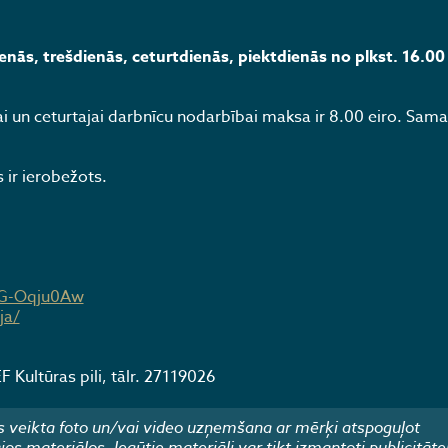
enās, trešdienās, ceturtdienās, piektdienās no plkst. 16.00 
i un ceturtajai darbnīcu nodarbībai maksa ir 8.00 eiro. Sama
 ir ierobežots.
9G-Oqju0Aw
ja/
 Kultūras pili, tālr. 27119026
 veikta foto un/vai video uzņemšana ar mērķi atspoguļot
 materiālos. Iegūtie materiāli var tikt izmantoti publicitāte