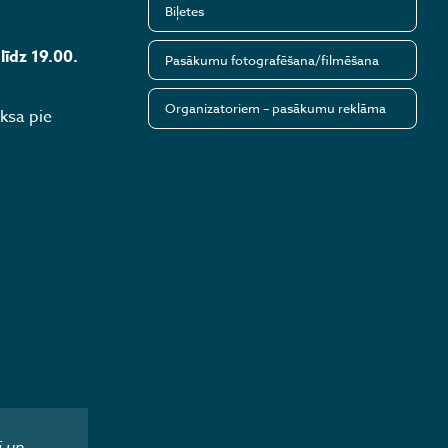
Biļetes
līdz 19.00.
Pasākumu fotografēšana/filmēšana
Organizatoriem – pasākumu reklāma
ksa pie
i un