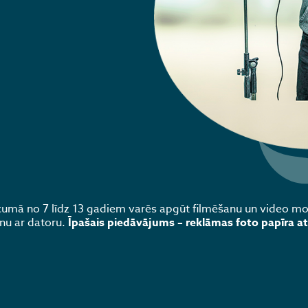
vecumā no 7 līdz 13 gadiem varēs apgūt filmēšanu un video m
nu ar datoru.
Īpašais piedāvājums – reklāmas foto papīra at