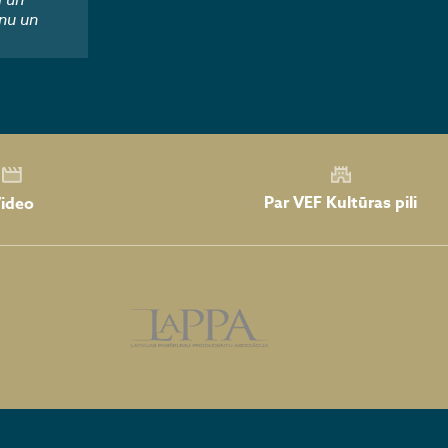
nu un
Par VEF Kultūras pili
ideo