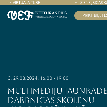
VIRTUĀLĀ TŪRE
ZIEMEĻRĪGAS K
PIRKT BIĻETE
C. 29.08.2024. 16:00 - 19:00
Multimediju jaunrade
darbnīcas skolēnu