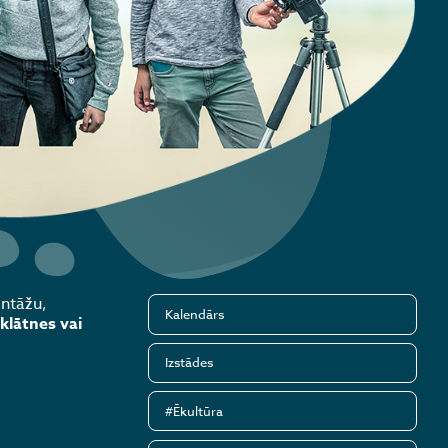
ontāžu,
Kalendārs
klātnes vai
Izstādes
#Ēkultūra