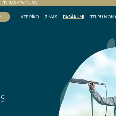
ULTŪRAS APVIENĪBA
S
VEF RĪKO
ZIŅAS
PASĀKUMI
TELPU NOM
s