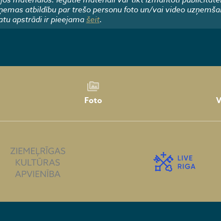
emas atbildību par trešo personu foto un/vai video uzņemša
atu apstrādi ir pieejama
šeit
.
Foto
V