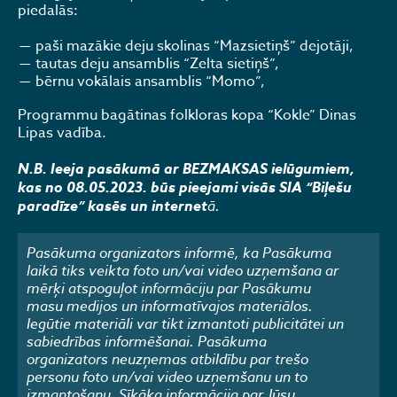
piedalās:
paši mazākie deju skolinas “Mazsietiņš” dejotāji,
tautas deju ansamblis “Zelta sietiņš”,
bērnu vokālais ansamblis “Momo”,
Programmu bagātinas folkloras kopa “Kokle” Dinas
Lipas vadība.
N.B. Ieeja pasākumā ar BEZMAKSAS ielūgumiem,
kas no 08.05.2023. būs pieejami visās SIA “Biļešu
paradīze” kasēs un internet
ā.
Pasākuma organizators informē, ka Pasākuma
laikā tiks veikta foto un/vai video uzņemšana ar
mērķi atspoguļot informāciju par Pasākumu
masu medijos un informatīvajos materiālos.
Iegūtie materiāli var tikt izmantoti publicitātei un
sabiedrības informēšanai. Pasākuma
organizators neuzņemas atbildību par trešo
personu foto un/vai video uzņemšanu un to
izmantošanu. Sīkāka informācija par Jūsu