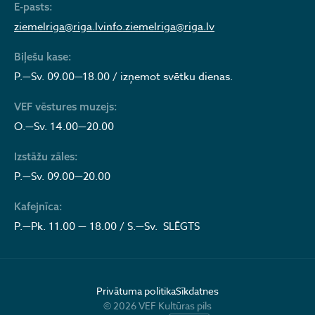
E-pasts:
ziemelriga@riga.lv
info.ziemelriga@riga.lv
Biļešu kase:
P.—Sv. 09.00—18.00 / izņemot svētku dienas.
VEF vēstures muzejs:
O.—Sv. 14.00—20.00
Izstāžu zāles:
P.—Sv. 09.00—20.00
Kafejnīca:
P.—Pk. 11.00 — 18.00 / S.—Sv. SLĒGTS
Privātuma politika
Sīkdatnes
© 2026 VEF Kultūras pils