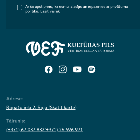
Ar šo apstiprinu, ka esmu izlasījis un iepazinies ar privātuma
politiku.
Lasīt vairāk
Adrese:
Ropažu iela 2, Rīga (Skatīt kartē)
Tālrunis:
(+371) 67 037 832
(+371) 26 596 971