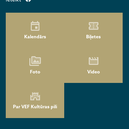
Kalendārs
Biļetes
Foto
Video
Par VEF Kultūras pili