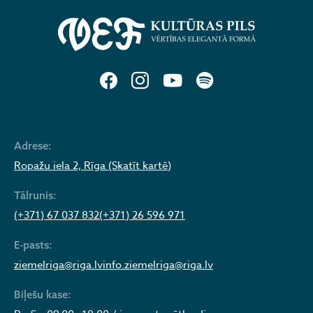
Adrese:
Ropažu iela 2, Rīga (Skatīt kartē)
Tālrunis:
(+371) 67 037 832
(+371) 26 596 971
E-pasts:
ziemelriga@riga.lv
info.ziemelriga@riga.lv
Biļešu kase: