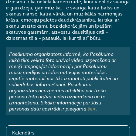
dziesma ir kā neliela kamerizrāde, kurā vienlīdz svarīga
ir gan dzeja, gan mūzika. Te svarīga katra balss un
skaņas nianse, katra vārda un muzikālās harmonijas
krāsa, emociju paletes daudzkrāsainība, lai tikai ar
skaņu un izteiksmi, bez dekorācijām un īpašām
skatuves gaismām, aizvestu klausītājus citā –
dziesmas tēla – pasaulē, lai kur tā arī būtu.
Pasākuma organizators informē, ka Pasākuma
laikā tiks veikta foto un/vai video uzņemšana ar
mērķi atspoguļot informāciju par Pasākumu
masu medijos un informatīvajos materiālos.
Iegūtie materiāli var tikt izmantoti publicitātei un
sabiedrības informēšanai. Pasākuma
organizators neuzņemas atbildību par trešo
personu foto un/vai video uzņemšanu un to
izmantošanu. Sīkāka informācija par Jūsu
personas datu apstrādi ir pieejama
šeit
.
Kalendārs