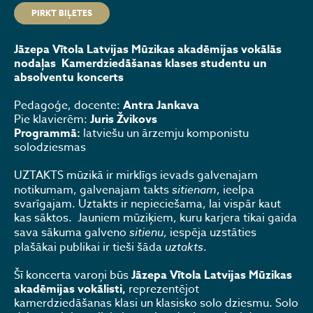
PIRKT BIĻETES
Jāzepa Vītola Latvijas Mūzikas akadēmijas vokālās
nodaļas Kamerdziedāšanas klases studentu un
absolventu koncerts
Pedagoģe, docente:
Antra Jankava
Pie klavierēm:
Juris Žvikovs
Programmā:
latviešu un ārzemju komponistu
solodziesmas
UZTAKTS mūzikā ir mirklīgs ievads galvenajam
notikumam, galvenajam takts
sitienam
, ieelpa
svarīgajam. Uztakts ir nepieciešama, lai vispār kaut
kas sāktos. Jauniem mūziķiem, kuru karjera tikai gaida
sava sākuma galveno
sitienu
, iespēja uzstāties
plašākai publikai ir tieši šāda
uztakts
.
Šī koncerta varoņi būs
Jāzepa Vītola Latvijas Mūzikas
akadēmijas vokālisti,
reprezentējot
kamerdziedāšanas klasi un klasisko solo dziesmu. Solo