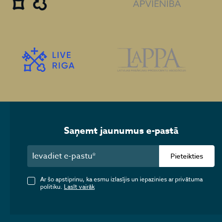
Saņemt jaunumus e-pastā
Pieteikties
Ar šo apstiprinu, ka esmu izlasījis un iepazinies ar privātuma
politiku.
Lasīt vairāk