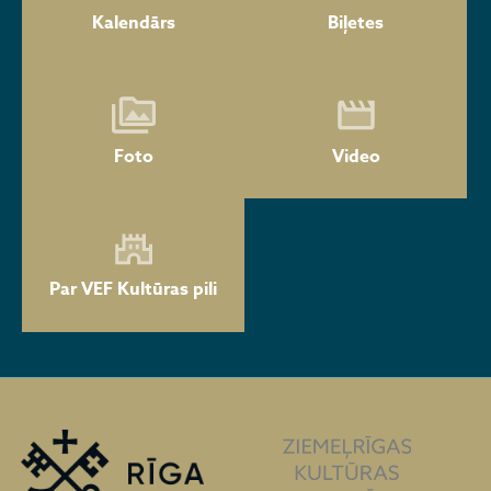
Kalendārs
Biļetes
Foto
Video
Par VEF Kultūras pili