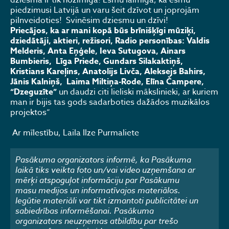
dziesma ir tik nozīmīga! Esmu laimīga, ka esmu
piedzimusi Latvijā un varu šeit dzīvot un joprojām
pilnveidoties! Svinēsim dziesmu un dzīvi!
Priecājos, ka ar mani kopā būs brīnišķīgi mūziķi,
dziedātāji, aktieri, režisori, Radio personības: Valdis
Melderis, Anta Eņģele, Ieva Sutugova, Ainars
Bumbieris, Līga Priede, Gundars Silakaktiņš,
Kristians Kareļins, Anatolijs Livča, Aleksejs Bahirs,
Jānis Kalniņš, Laima Miltiņa-Rode, Elīna Čampere,
“Dzeguzīte”
un daudzi citi lieliski mākslinieki, ar kuriem
man ir bijis tas gods sadarboties dažādos muzikālos
projektos”
Ar mīlestību, Laila Ilze Purmaliete
Pasākuma organizators informē, ka Pasākuma
laikā tiks veikta foto un/vai video uzņemšana ar
mērķi atspoguļot informāciju par Pasākumu
masu medijos un informatīvajos materiālos.
Iegūtie materiāli var tikt izmantoti publicitātei un
sabiedrības informēšanai. Pasākuma
organizators neuzņemas atbildību par trešo