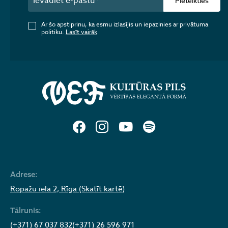
Pieteikties
Ar šo apstiprinu, ka esmu izlasījis un iepazinies ar privātuma
politiku.
Lasīt vairāk
Adrese:
Ropažu iela 2, Rīga (Skatīt kartē)
Tālrunis:
(+371) 67 037 832
(+371) 26 596 971