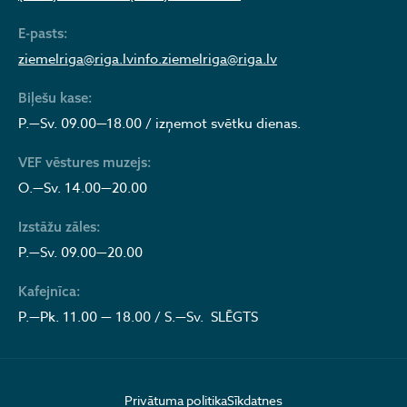
E-pasts:
ziemelriga@riga.lv
info.ziemelriga@riga.lv
Biļešu kase:
P.—Sv. 09.00—18.00 / izņemot svētku dienas.
VEF vēstures muzejs:
O.—Sv. 14.00—20.00
Izstāžu zāles:
P.—Sv. 09.00—20.00
Kafejnīca:
P.—Pk. 11.00 — 18.00 / S.—Sv. SLĒGTS
Privātuma politika
Sīkdatnes