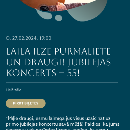
O. 27.02.2024. 19:00
Laila Ilze Purmaliete
un draugi! Jubilejas
koncerts – 55!
Lielā zāle
PIRKT BIĻETES
“Mīļie draugi, esmu laimīga jūs visus uzaicināt uz
primo jubilejas koncertu savā mūžā! Paldies, ka jums