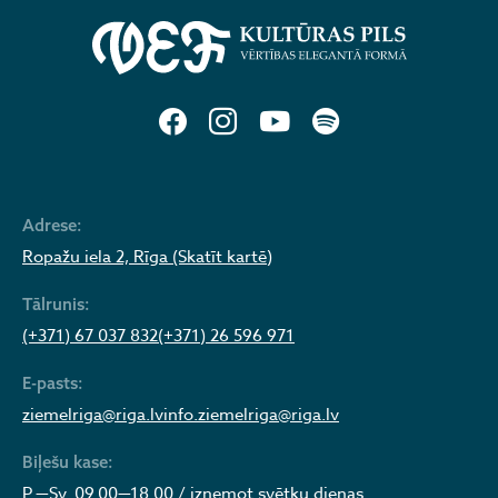
Adrese:
Ropažu iela 2, Rīga (Skatīt kartē)
Tālrunis:
(+371) 67 037 832
(+371) 26 596 971
E-pasts:
ziemelriga@riga.lv
info.ziemelriga@riga.lv
Biļešu kase:
P.—Sv. 09.00—18.00 / izņemot svētku dienas.