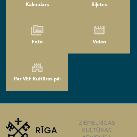
Kalendārs
Biļetes
Foto
Video
Par VEF Kultūras pili