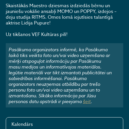
Skaistākās Maestro dziesmas izdziedās bērnu un
jauniešu vokālie ansabļi MOMO un POPPY, izdejos –
deju studija RITMS. Omes lomā iejutīsies talantīgā
aktrise Lidija Pupure!
Uz tikšanos VEF Kultūras pilī!
Pasākuma organizators informē, ka Pasākuma
laikā tiks veikta foto un/vai video uzņemšana ar
mērķi atspoguļot informāciju par Pasākumu
masu medijos un informatīvajos materiālos.
Iegūtie materiāli var tikt izmantoti publicitātei un
sabiedrības informēšanai. Pasākuma
organizators neuzņemas atbildību par trešo
personu foto un/vai video uzņemšanu un to
izmantošanu. Sīkāka informācija par Jūsu
personas datu apstrādi ir pieejama
šeit
.
Kalendārs